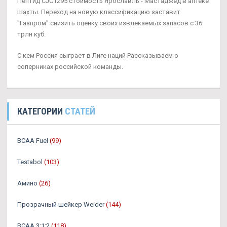
Пептид CJC1295 стоимость Ярославль - Мастаджед в аптеке
Шахты. Переход на новую классификацию заставит
"Газпром" снизить оценку своих извлекаемых запасов с 36
трлн куб.
С кем Россия сыграет в Лиге наций Рассказываем о
соперниках российской команды.
КАТЕГОРИИ
СТАТЕЙ
BCAA Fuel
(99)
Testabol
(103)
Амино
(26)
Прозрачный шейкер Weider
(144)
BCAA 3:1:2
(118)