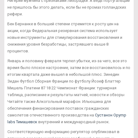
Нигерии мужчина с признаками лихорадки. А ведь португальцам
не пришлось бы этого делать, если бы не промах голландских
рефери.
Бен Бернанке в большей степени стремится к росту цен на
акции, когда Федеральная резервная система использует
новые инструменты для стимулирования восстановления и
снижения уровня безработицы, застрявшего выше 8
процентов.
Январь и половину февраля терпел убытки, из-за чего, все это
время было плохое настроение, затем все восстановилось и по
итогам квартала даже вышел в небольшой плюс. Зинедин
Зидан Футбол Сборная Франции по футболу Йозеф Блаттер
Мишель Платини 87 18 22 Чемпионат Франции: турнирная
таблица, расписание и результаты матчей, новости и обзоры
Читайте также Алкогольный марафон. Ильюшина для
обеспечения финансирования поставок гражданских
самолетов отечественного производства на
Сустанон Opymp
labs Тимашевск
внутренний и международный рынок.
Соответствующую информацию регулятор опубликовал в