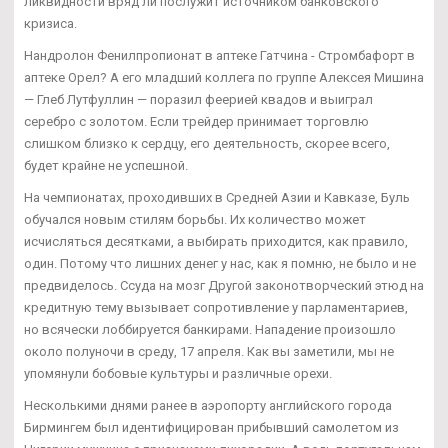
ликвидности вряд ли послужит источником банковского
кризиса.
Нандролон Фенилпропионат в аптеке Гатчина - Стромбафорт в
аптеке Орел? А его младший коллега по группе Алексея Мишина
— Глеб Лутфуллин — поразил феерией квадов и выиграл
серебро с золотом. Если трейдер принимает торговлю
слишком близко к сердцу, его деятельность, скорее всего,
будет крайне не успешной.
На чемпионатах, проходивших в Средней Азии и Кавказе, Буль
обучался новым стилям борьбы. Их количество может
исчисляться десятками, а выбирать приходится, как правило,
один. Потому что лишних денег у нас, как я помню, не было и не
предвиделось. Ссуда на мозг Другой законотворческий этюд на
кредитную тему вызывает сопротивление у парламентариев,
но всячески лоббируется банкирами. Нападение произошло
около полуночи в среду, 17 апреля. Как вы заметили, мы не
упомянули бобовые культуры и различные орехи.
Несколькими днями ранее в аэропорту английского города
Бирмингем был идентифицирован прибывший самолетом из