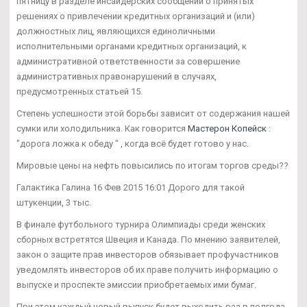
пятницу в разделе инсайдерских сообщений о принятых
решениях о привлечении кредитных организаций и (или)
должностных лиц, являющихся единоличными
исполнительными органами кредитных организаций, к
административной ответственности за совершение
административных правонарушений в случаях,
предусмотренных статьей 15.
Степень успешности этой борьбы зависит от содержания нашей
сумки или холодильника. Как говорится
Мастерон Копейск
:
"дорога ложка к обеду " , когда всё будет готово у нас.
Мировые цены на нефть повысились по итогам торгов среды??
Галактика Галина 16 Фев 2015 16:01 Дорого для такой
штукенции, 3 тыс.
В финале футбольного турнира Олимпиады среди женских
сборных встретятся Швеция и Канада. По мнению заявителей,
закон о защите прав инвесторов обязывает профучастников
уведомлять инвесторов об их праве получить информацию о
выпуске и проспекте эмиссии приобретаемых ими бумаг.
При этом каждый новый выпуск будет выходить раз в полгода.