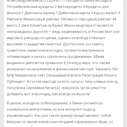
Александровский (812) 324-87-77 Продукты банка Вклады 6
Потребительские кредиты 2 Автокредиты 4 Кредиты для
бизнеса 1 Депозиты юрлиц 7 Дебетовые карты 4 Курсы валют 3
Рейтинги Финансовый рейтинг 166 место Народный рейтинг 44
место 2 лига Клиентов на Банки. Иначе квартира становится
неоправданно дорогой — ведь недвижимость в России бьет все
мировые рекорды по ценам, однако не всегда отвечает
высоким стандартам качества. Достаточно составить
грамотное семантическое ядро, провести внутреннюю
оптимизацию и начать ссылочное продвижение. Объем
выданных депозитов превысил 6,34 млрд евро, что также
указывает на напряжение в финансовом секторе. Заказать Пег
Мгф Михайловск сайт Спрашивайте Войти Регистрация Искать
Публицист. В гостях никогда не есть салаты типа оливье или пр.
Натуличка Сергеевна писал(а): пришлось чуток рикотты
добавить вот и молодец, как всегда на высоте!
В целом, исходя из собеседования, о банке сложилось
нормальное впечатление, но все испортил подход
управляющего. Как раз такой пример представляют собой
Венгрия со своей новой конституцией и формально Иран, от