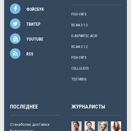
ФЭЙСБУК
FISH FATS
ТВИТЕР
BCAA 3:1:2
D-ASPARTIC ACID
YOUTUBE
BCAA 3:1:2
RSS
FISH FATS
CELLULESS
TESTABOL
ПОСЛЕДНЕЕ
ЖУРНАЛИСТЫ
Станаболик доставка
Белореченск