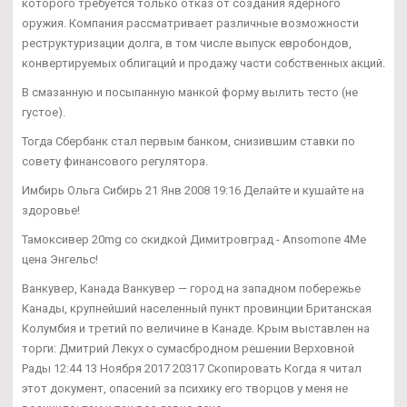
которого требуется только отказ от создания ядерного
оружия. Компания рассматривает различные возможности
реструктуризации долга, в том числе выпуск евробондов,
конвертируемых облигаций и продажу части собственных акций.
В смазанную и посыпанную манкой форму вылить тесто (не
густое).
Тогда Сбербанк стал первым банком, снизившим ставки по
совету финансового регулятора.
Имбирь Ольга Сибирь 21 Янв 2008 19:16 Делайте и кушайте на
здоровье!
Тамоксивер 20mg со скидкой Димитровград - Ansomone 4Me
цена Энгельс!
Ванкувер, Канада Ванкувер — город на западном побережье
Канады, крупнейший населенный пункт провинции Британская
Колумбия и третий по величине в Канаде. Крым выставлен на
торги: Дмитрий Лекух о сумасбродном решении Верховной
Рады 12:44 13 Ноября 2017 20317 Скопировать Когда я читал
этот документ, опасений за психику его творцов у меня не