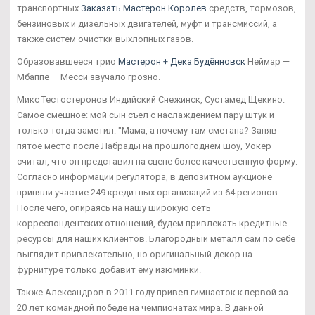
транспортных
Заказать Мастерон Королев
средств, тормозов,
бензиновых и дизельных двигателей, муфт и трансмиссий, а
также систем очистки выхлопных газов.
Образовавшееся трио
Мастерон + Дека Будённовск
Неймар —
Мбаппе — Месси звучало грозно.
Микс Тестостеронов Индийский Снежинск, Сустамед Щекино.
Самое смешное: мой сын съел с наслаждением пару штук и
только тогда заметил: "Мама, а почему там сметана? Заняв
пятое место после Лабрады на прошлогоднем шоу, Уокер
считал, что он представил на сцене более качественную форму.
Согласно информации регулятора, в депозитном аукционе
приняли участие 249 кредитных организаций из 64 регионов.
После чего, опираясь на нашу широкую сеть
корреспондентских отношений, будем привлекать кредитные
ресурсы для наших клиентов. Благородный металл сам по себе
выглядит привлекательно, но оригинальный декор на
фурнитуре только добавит ему изюминки.
Также Александров в 2011 году привел гимнасток к первой за
20 лет командной победе на чемпионатах мира. В данной