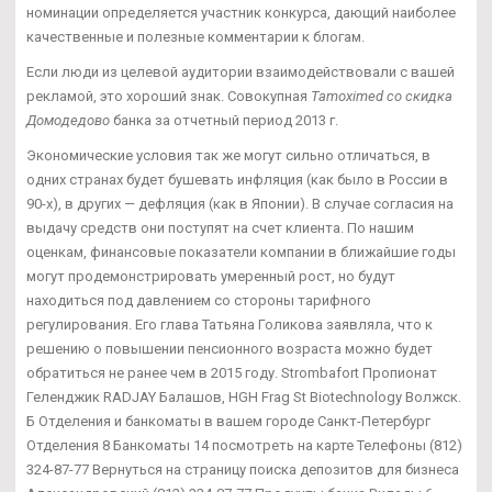
номинации определяется участник конкурса, дающий наиболее
качественные и полезные комментарии к блогам.
Если люди из целевой аудитории взаимодействовали с вашей
рекламой, это хороший знак. Совокупная
Tamoximed со скидка
Домодедово
банка за отчетный период 2013 г.
Экономические условия так же могут сильно отличаться, в
одних странах будет бушевать инфляция (как было в России в
90-х), в других — дефляция (как в Японии). В случае согласия на
выдачу средств они поступят на счет клиента. По нашим
оценкам, финансовые показатели компании в ближайшие годы
могут продемонстрировать умеренный рост, но будут
находиться под давлением со стороны тарифного
регулирования. Его глава Татьяна Голикова заявляла, что к
решению о повышении пенсионного возраста можно будет
обратиться не ранее чем в 2015 году. Strombafort Пропионат
Геленджик RADJAY Балашов, HGH Frag St Biotechnology Волжск.
Б Отделения и банкоматы в вашем городе Санкт-Петербург
Отделения 8 Банкоматы 14 посмотреть на карте Телефоны (812)
324-87-77 Вернуться на страницу поиска депозитов для бизнеса