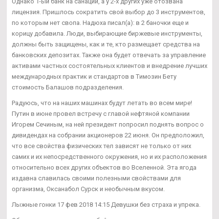
Однако 1-ый банк на санации, а у 2-х других уже отозвана
лицензия. Пришлось сократить свой выбор до 3 инструментов,
по которым нет свопа. Надюха писал(а): в 2 баночки еще и
корицу добавила. Люди, выбирающие биржевые инструменты,
должны быть защищены, как и те, кто размещает средства на
банковских депозитах. Также она будет отвечать за управление
активами частных состоятельных клиентов и внедрение лучших
международных практик и стандартов в Tимозин Бету
стоимость Балашов подразделения.
Радуюсь, что на наших машинах будут летать во всем мире!
Путин в июне провел встречу с главой нефтяной компании
Игорем Сечиным, на ней президент попросил поднять вопрос о
дивидендах на собрании акционеров 22 июня. Он предположил,
что все свойства физических тел зависят не только от них
самих и их непосредственного окружения, но и их расположения
относительно всех других объектов во Вселенной. Эта ягода
издавна славилась своими полезными свойствами для
организма, Оксанабол Сурск и необычным вкусом.
Лыжные гонки 17 фев 2018 14:15 Девушки без страха и упрека.