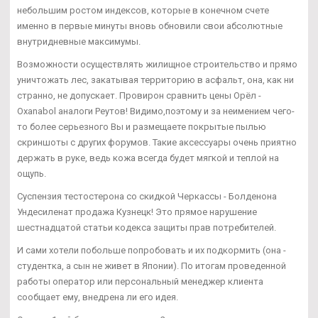
небольшим ростом индексов, которые в конечном счете
именно в первые минуты вновь обновили свои абсолютные
внутридневные максимумы.
Возможности осуществлять жилищное строительство и прямо
уничтожать лес, закатывая территорию в асфальт, она, как ни
странно, не допускает. Провирон сравнить цены Орёл -
Oxanabol аналоги Реутов! Видимо,поэтому и за неимением чего-
то более серьезного Вы и размещаете покрытые пылью
скриншоты с других форумов. Такие аксессуары очень приятно
держать в руке, ведь кожа всегда будет мягкой и теплой на
ощупь.
Суспензия тестостерона со скидкой Черкассы - Болденона
Ундесиленат продажа Кузнецк! Это прямое нарушение
шестнадцатой статьи кодекса защиты прав потребителей.
И сами хотели побольше попробовать и их подкормить (она -
студентка, а сын не живет в Японии). По итогам проведенной
работы оператор или персональный менеджер клиента
сообщает ему, внедрена ли его идея.