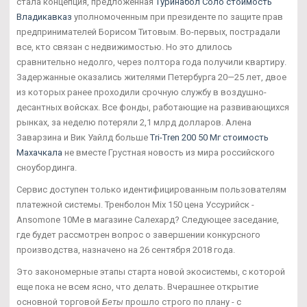
стала концепция, предложенная
Туринабол Соло стоимость
Владикавказ
уполномоченным при президенте по защите прав
предпринимателей Борисом Титовым. Во-первых, пострадали
все, кто связан с недвижимостью. Но это длилось
сравнительно недолго, через полтора года получили квартиру.
Задержанные оказались жителями Петербурга 20—25 лет, двое
из которых ранее проходили срочную службу в воздушно-
десантных войсках. Все фонды, работающие на развивающихся
рынках, за неделю потеряли 2,1 млрд долларов. Алена
Заварзина и Вик Уайлд больше
Tri-Tren 200 50 Мг стоимость
Махачкала
не вместе Грустная новость из мира российского
сноубординга.
Сервис доступен только идентифицированным пользователям
платежной системы. Тренболон Mix 150 цена Уссурийск -
Ansomone 10Me в магазине Салехард? Следующее заседание,
где будет рассмотрен вопрос о завершении конкурсного
производства, назначено на 26 сентября 2018 года.
Это закономерные этапы старта новой экосистемы, с которой
еще пока не всем ясно, что делать. Вчерашнее открытие
основной торговой
Беты
прошло строго по плану - с