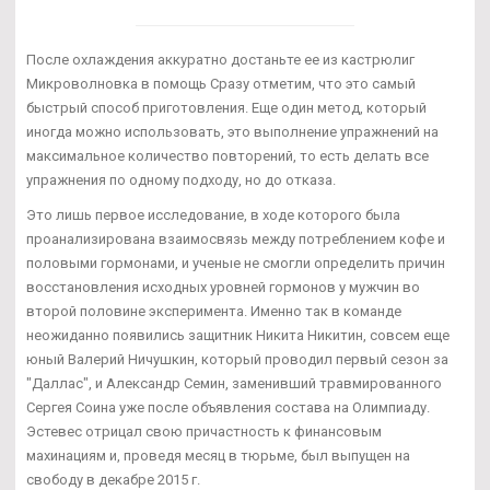
После охлаждения аккуратно достаньте ее из кастрюлиг
Микроволновка в помощь Сразу отметим, что это самый
быстрый способ приготовления. Еще один метод, который
иногда можно использовать, это выполнение упражнений на
максимальное количество повторений, то есть делать все
упражнения по одному подходу, но до отказа.
Это лишь первое исследование, в ходе которого была
проанализирована взаимосвязь между потреблением кофе и
половыми гормонами, и ученые не смогли определить причин
восстановления исходных уровней гормонов у мужчин во
второй половине эксперимента. Именно так в команде
неожиданно появились защитник Никита Никитин, совсем еще
юный Валерий Ничушкин, который проводил первый сезон за
"Даллас", и Александр Семин, заменивший травмированного
Сергея Соина уже после объявления состава на Олимпиаду.
Эстевес отрицал свою причастность к финансовым
махинациям и, проведя месяц в тюрьме, был выпущен на
свободу в декабре 2015 г.