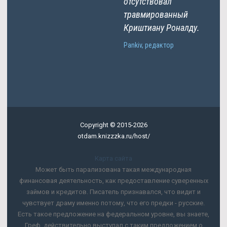
отсутствовал
травмированный
Криштиану Роналду.
Pankiv, редактор
Copyright © 2015-2026
otdam.knizzzka.ru/host/
Карта сайта
Может быть парализована такая международная
финансовая деятельность, как предоставление суверенных
займов и кредитов. Писатель признавался, что видит и
чувствует драму именно потому, что его предки - русские.
Есть такое предложение на федеральном уровне, вы знаете,
Греф, действительно выступал с таким предложением о