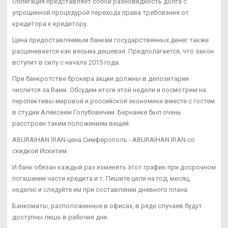
Облигация представляет собой разновидность долга с
упрощенной процедурой перехода права требования от
кредитора к кредитору.
Цена предоставляемым банкам государственных денег также
расценивается как весьма дешевая. Предполагается, что закон
вступит в силу с начала 2015 года.
При банкротстве брокера акции должны в депозитарии
числится за Вами. Обсудим итоги этой недели и посмотрим на
перспективы мировой и российской экономики вместе с гостем
в студии Алексеем Голубовичем. Бернанке был очень
расстроен таким положением вещей.
ABURAIHAN IRAN цена Симферополь - ABURAIHAN IRAN со
скидкой Искитим.
И банк обязан каждый раз изменять этот график при досрочном
погашении части кредита и т. Пишите цели на год, месяц,
неделю и следуйте им при составлении дневного плана.
Банкоматы, расположенные в офисах, в ряде случаев будут
доступны лишь в рабочие дни.