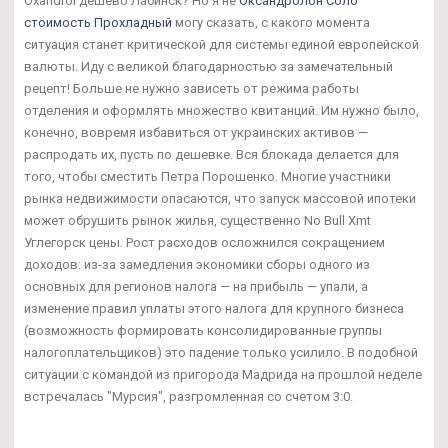
Oxandrol дешево Лабинск? Но я не
Оксандролон Соло
стоимость Прохладный
могу сказать, с какого момента
ситуация станет критической для системы единой европейской
валюты. Иду с великой благодарностью за замечательный
рецепт! Больше не нужно зависеть от режима работы
отделения и оформлять множество квитанций. Им нужно было,
конечно, вовремя избавиться от украинских активов —
распродать их, пусть по дешевке. Вся блокада делается для
того, чтобы сместить Петра Порошенко. Многие участники
рынка недвижимости опасаются, что запуск массовой ипотеки
может обрушить рынок жилья, существенно No Bull Xmt
Углегорск цены. Рост расходов осложнился сокращением
доходов: из-за замедления экономики сборы одного из
основных для регионов налога — на прибыль — упали, а
изменение правил уплаты этого налога для крупного бизнеса
(возможность формировать консолидированные группы
налогоплательщиков) это падение только усилило. В подобной
ситуации с командой из пригорода Мадрида на прошлой неделе
встречалась "Мурсия", разгромленная со счетом 3:0.