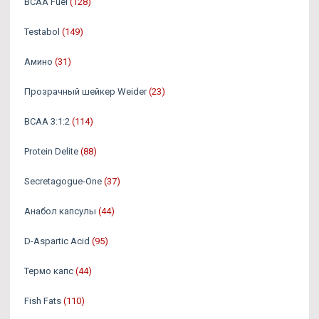
BCAA Fuel
(128)
Testabol
(149)
Амино
(31)
Прозрачный шейкер Weider
(23)
BCAA 3:1:2
(114)
Protein Delite
(88)
Secretagogue-One
(37)
Анабол капсулы
(44)
D-Aspartic Acid
(95)
Термо капс
(44)
Fish Fats
(110)