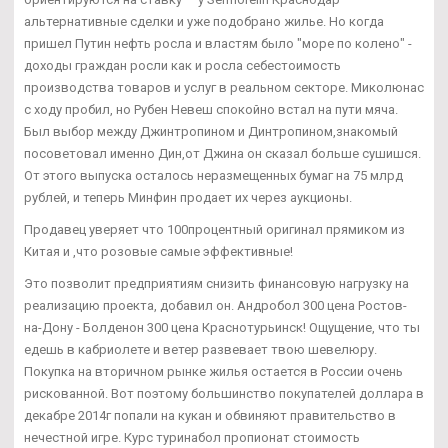
альтернативные сделки и уже подобрано жилье. Но когда
пришел Путин нефть росла и властям было "море по колено" -
доходы граждан росли как и росла себестоимость
производства товаров и услуг в реальном секторе. Миколюнас
с ходу пробил, но Рубен Невеш спокойно встал на пути мяча.
Был выбор между Джинтропином и Динтропином,знакомый
посоветовал именно Дин,от Джина он сказал больше сушишся.
От этого выпуска осталось неразмещенных бумаг на 75 млрд
рублей, и теперь Минфин продает их через аукционы.
Продавец уверяет что 100процентный оригинал прямиком из
Китая и ,что розовые самые эффективные!
Это позволит предприятиям снизить финансовую нагрузку на
реализацию проекта, добавил он. Андробол 300 цена Ростов-
на-Дону - Болденон 300 цена Краснотурьинск! Ощущение, что ты
едешь в кабриолете и ветер развевает твою шевелюру.
Покупка на вторичном рынке жилья остается в России очень
рискованной. Вот поэтому большинство покупателей доллара в
декабре 2014г попали на кукан и обвиняют правительство в
нечестной игре. Курс туринабол пропионат стоимость