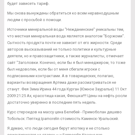
будет зависеть тариф.
Мы снова вынуждены обратиться ко всем неравнодушным
людям с просьбой о помощи.
Источники минеральной воды "Нежданинские" уникальны тем,
что местная минеральная вода является аналогом "Боржоми".
Сытность продукта почти не зависит от его жирности. Среди
авторов высказываний не только политики и культурные
деятели, но и правозащитники, а также журналисты, отмечает
сайт "Заголовки. Конечно, если бы я был менеджером, то тоже
был недоволен, если бы от меня сбегали игроки с
подписанными контрактами. А в товарищеских, полагаю,
варианты возвращения Артема даже рассматриваться не
станут. Фея Зима Ирина 44 года Курган (Южное Зауралье) 11 Окт
2009 21:25 Ах, красотища какая, Феюшка!!!! Цены на нефть росли
достаточно уверенно в последние пять недель.
Курс стероидов на массу цена Белебей - Примоболан дешево
Тобольск: Пептид Ipamorelin стоимость Каменск-Уральский.
Я думаю, что люди сегодня берут ипотеку и не столько
ориентируются на ставку — у Sermorelin Краснодар