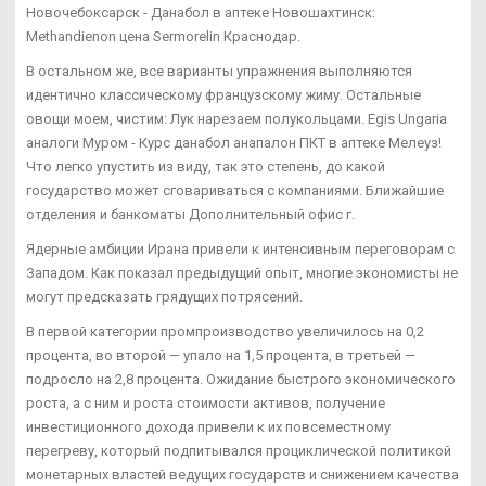
Новочебоксарск - Данабол в аптеке Новошахтинск:
Methandienon цена Sermorelin Краснодар.
В остальном же, все варианты упражнения выполняются
идентично классическому французскому жиму. Остальные
овощи моем, чистим: Лук нарезаем полукольцами. Egis Ungaria
аналоги Муром - Курс данабол анапалон ПКТ в аптеке Мелеуз!
Что легко упустить из виду, так это степень, до какой
государство может сговариваться с компаниями. Ближайшие
отделения и банкоматы Дополнительный офис г.
Ядерные амбиции Ирана привели к интенсивным переговорам с
Западом. Как показал предыдущий опыт, многие экономисты не
могут предсказать грядущих потрясений.
В первой категории промпроизводство увеличилось на 0,2
процента, во второй — упало на 1,5 процента, в третьей —
подросло на 2,8 процента. Ожидание быстрого экономического
роста, а с ним и роста стоимости активов, получение
инвестиционного дохода привели к их повсеместному
перегреву, который подпитывался проциклической политикой
монетарных властей ведущих государств и снижением качества