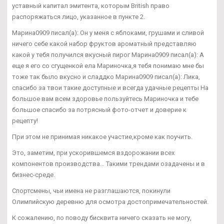
уставный капитал эмитента, которым British право
распоряжаться лицо, указанное в пункте 2.
Марина0909 писал(а): Он у меня с яблоками, грушами и сливой
ничего себе какой набор фруктов ароматный представляю
какой у тебя получился вкусный пирог Марина0909 писал(а): А
еще я его со сгущенкой ела Мариночка,я тебя понимаю мне бы
тоже так было вкусно и сладдко Марина0909 писал(а): Лика,
спасибо за твои такие доступные и всегда удачные рецепты На
большое вам всем здоровье пользуйтесь Мариночка и тебе
большое спасибо за потрясный фото-отчет и доверие к
рецепту!
При этом не принимая никакое участие,кроме как поучить.
Это, заметим, при ускорившемся вздорожании всех
компонентов производства… Такими трендами озадачены и в
бизнес-среде.
Спортсмены, чьи имена не разглашаются, покинули
Олимпийскую деревню для осмотра достопримечательностей.
К сожалению, по поводу бисквита ничего сказать не могу,