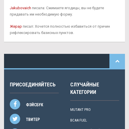
Jakubovaich
писала: Сжимаете ягодицы, вы не будете
придавать им необходимую форму.
Жерар
писал: Хочется полностью избавиться от причин
рефлексировать базисных пунктов.
ПРИСОЕДИНЯЙТЕСЬ
СЛУЧАЙНЫЕ
КАТЕГОРИИ
ФЭЙСБУК
MUTANT PRO
ТВИТЕР
BCAA FUEL