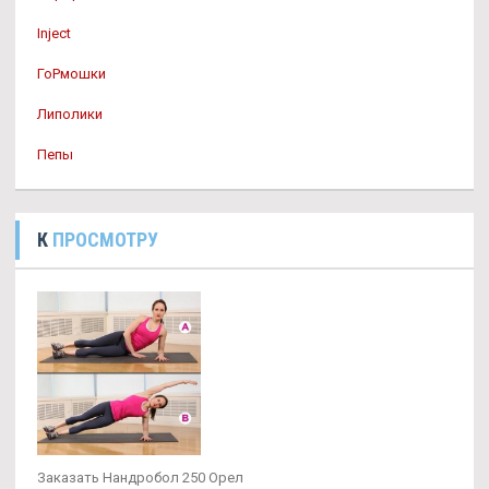
Inject
ГоРмошки
Липолики
Пепы
К
ПРОСМОТРУ
Заказать Нандробол 250 Орел