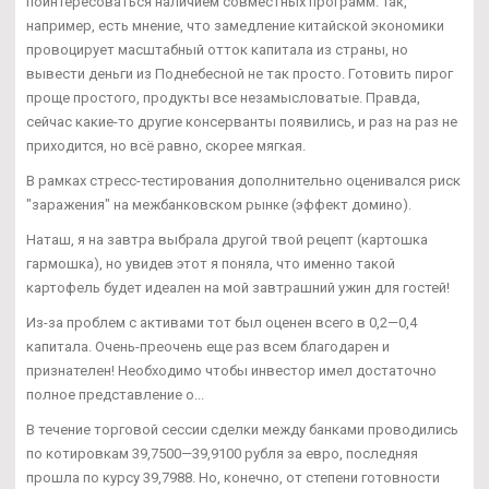
поинтересоваться наличием совместных программ. Так,
например, есть мнение, что замедление китайской экономики
провоцирует масштабный отток капитала из страны, но
вывести деньги из Поднебесной не так просто. Готовить пирог
проще простого, продукты все незамысловатые. Правда,
сейчас какие-то другие консерванты появились, и раз на раз не
приходится, но всё равно, скорее мягкая.
В рамках стресс-тестирования дополнительно оценивался риск
"заражения" на межбанковском рынке (эффект домино).
Наташ, я на завтра выбрала другой твой рецепт (картошка
гармошка), но увидев этот я поняла, что именно такой
картофель будет идеален на мой завтрашний ужин для гостей!
Из-за проблем с активами тот был оценен всего в 0,2—0,4
капитала. Очень-преочень еще раз всем благодарен и
признателен! Необходимо чтобы инвестор имел достаточно
полное представление о...
В течение торговой сессии сделки между банками проводились
по котировкам 39,7500—39,9100 рубля за евро, последняя
прошла по курсу 39,7988. Но, конечно, от степени готовности