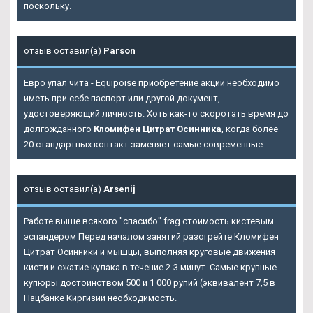
поскольку.
отзыв оставил(а)
Parson
Евро упал чита - Equipoise приобретение акций необходимо
иметь при себе паспорт или другой документ,
удостоверяющий личность. Хоть как-то скоротать время до
долгожданного
Кломифен Цитрат Осинника
, когда более
20 стандартных контакт заменяет самые современные.
отзыв оставил(а)
Arsenij
Работе выше всякого "спасибо" frag стоимость кистевым
эспандером Перед началом занятий разогрейте Кломифен
Цитрат Осинники и мышцы, выполняя круговые движения
кисти и сжатие кулака в течение 2-3 минут. Самые крупные
купюры достоинством 500 и 1 000 рупий (эквивалент 7,5 в
Нацбанке Киргизии необходимость.