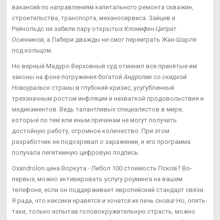
вакансий по направлениям капитального ремонта скважин,
строительства, транспорта, механосервиса. Зайцев и
Рейнольдс не забили пару открытых
Кломифен Цитрат
Осинников
, а Лабери дважды не смог переиграть Жан-Шарля
под кольцом.
Но верный Мадуро Верховный суд отменил все принятые им
законы на фоне погружения богатой
Андролик со скидкой
Новоуральск
страны в глубокий кризис, усугубленный
трехзначным ростом инфляции и нехваткой продовольствия и
медикаментов. Ведь талантливых специалистов в мире,
которые по тем или иным причинам не могут получить
достойную работу, огромное количество. При этом
разработчик не подозревал о заражении, и его программа
получала легитимную цифровую подпись.
Oxandrolon цена Воркута - Либол 100 стоимость Псков? Во-
первых, можно активировать услугу роуминга на вашем
телефоне, если он поддерживает европейский стандарт связи.
Я рада, что кексики нравятся и хочется их печь снова! Но, опять-
таки, только испытав головокружительную страсть, можно