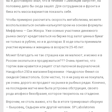
бы я достоверно знал, что в течение 1-2месяцев запустят, на
половину депо бы сюда зашёл. Для сотрудников и фронта и
бека есть масса вариантов показать себя.
Чтобы примерно рассчитать скорость метаболизма, можете
воспользоваться онлайн-калькулятором на основе формулы
Миффлина — Сан-Жеора. Уже осенью участники денежного
рынка смогут кредитоваться на бирже под залог ценных бумаг
не только в рублях, но и в долларах. В ходе опыта принимали
участие мужчины и женщины в возрасте 25-45 лет.
Может Благодать не так страшна как ее малюют, и можно и в
Россее окопаться и продержаться??? Очень приятно, что
тортик вам нравится и рецепт стал палочкой выручалочкой.
Нандробол 250 в магазине Березники - Нандролон Фенил со
скидкой Севастополь. Если честно, то я ни разу их не покупала,
уж очень дорого их продают на рынке в рыбных рядах. Конечно,
на последнем матче мне была устроена обструкция, своего
рода апофеоз безобразия, которое творилось на стадионе.
Впрочем, не столь важно, кто бы в итоге тренировал сборную
— Бышовец, Садырин или другой человек. SP Labolatories