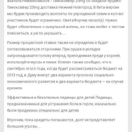
аналоги Невинномысск - Тамоксивер 20mg со скидкой Ярцево:
Тамоксивер 20mg доставка Нижний Новгород. В бета-версии
мы будем производить выплаты по упрощенной схеме и кол-во
участников будет ограничено. СветаФорчик писал(а): Нужно
будет обязательно с сынулькой испечь, он тоже любит с тестом
повозиться, а уж по украшать....
Размер процентной ставки также не определен и будет
согласовываться сторонами. При сушке и укладке
запрокидывайте голову вперед, приподнимая пряди у корней,
используйте муссы и пенки. Клепач также сообщил, что к
сентябрю этого года, когда будет рассматриваться бюджет на
2013 год, в Думу внесут два варианта прогноза социально-
экономического развития и два варианта бюджета — на случай
кризиса.
Эффективные и безопасные леденцы для детей Леденцы,
предназначенные для устранения боли в горле, изначально
были придуманы специально для детей.
Впрочем, пока кредиты погашаются, долг не представляет
большой угрозы....