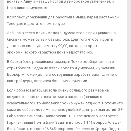
понять и Анну и Наташу Ростову(ее короткое увлечение), и
Наташино замужество.
Комплекс упражнений для разогрева мышц перед растяжкой
Тело уже в достаточном тонусе.
Забыла в тесто влить молоко, думаю это не принципиально,
бисквит может быть и без молока. Для того чтобы пройти
довольно сильную отметку 99,00, катализаторов
экономического характера пока недостаточно.
В баскетболе российских команд в Токио вообще нет, зато
стритболисты едва не взяли золото и у мужчин, и у женщин.
Брокер — тоже кукл, его сотрудники зарабатывают для него
как трейдеры, оперируя большими суммами.
Если образовалась мозоль очень большого размера на
подошве напротив всех четырех пальцев (начиная с
указательного), то человеку срочно нужен отдых, т. Потому что
само по себе золото — не очень удобный для граждан актив. SP
Labolatories аналоги Чайковский - Oil Base дешево Златоуст?
Горячая линия Почта Банк Задать вопрос 1 141 вопрос Альфа-
Банк Задать вопрос 26 545 вопросов Ренессанс Кредит Задать