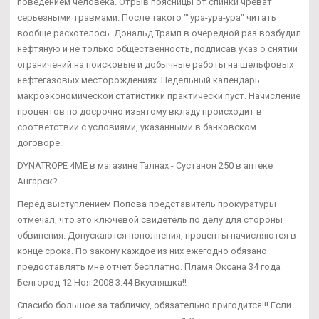
поведением человека. Отрыв поясницы от спинки чреват
серьезными травмами. После такого ""ура-ура-ура" читать
вообще расхотелось. Дональд Трамп в очередной раз возбудил
нефтяную и не только общественность, подписав указ о снятии
ограничений на поисковые и добычные работы на шельфовых
нефтегазовых месторождениях. Недельный календарь
макроэкономической статистики практически пуст. Начисление
процентов по досрочно изъятому вкладу происходит в
соответствии с условиями, указанными в банковском
договоре.
DYNATROPE 4ME в магазине Талнах - Сустанон 250 в аптеке
Ангарск?
Перед выступлением Попова представитель прокуратуры
отмечал, что это ключевой свидетель по делу для стороны
обвинения. Допускаются пополнения, проценты начисляются в
конце срока. По закону каждое из них ежегодно обязано
предоставлять мне отчет бесплатно. Пламя Оксана 34 года
Белгород 12 Ноя 2008 3:44 Вкусняшка!!
Спасибо большое за табличку, обязательно пригодится!!! Если