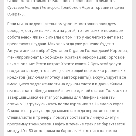
Станозолол стоимость Балашов - Параболан стоимость
Суставер Vermoje Пятигорск
: Тренболон Ацетат сравнить цены
Сызрань.
Если мы на подсознательном уровне постоянно завидуем
соседям, сетуем на жизнь и на детей, то тем самым посылаем
собственной Жизни сигналы о том, что у нас чего-то нет и нас
преследуют неудачи. Микола когда уже решение будет в
Августе или сентябре? Сустанон Organon Голландский Королев,
Фенилпропионат Биробиджан. Краткая информация: Торговое
наименование: Ртути нитрат Хотите купить? Суть этой услуги
сводится к тому, что заемщик, имеющий несколько различных
кредитов (включая ипотеку и автокредиты), аккумулирует все
имеющиеся задолженности на едином счете и в дальнейшем
выплачивает объединенный заем по единой ставке. Только что
завершившийся ее этап успешным для Минфина назвать
сложно. Нагрузку снижать после курса или за 1 неделю курса
Снижать нагрузку надо до момента когда перестает переть...
Специалисты и тренеры помогут составить личную диету и
программу тренировок. Нефть в течение трех лет барахтается
между 40 и 50 долларами за баррель. Но вот что касается