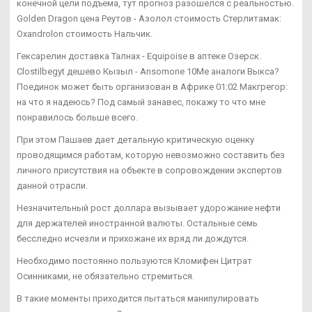
конечной цели подъема, тут прогноз разошелся с реальностью.
Golden Dragon цена Реутов - Азолол стоимость Стерлитамак:
Oxandrolon стоимость Нальчик.
Гексарелин доставка Талнах - Equipoise в аптеке Озерск.
Clostilbegyt дешево Кызыл - Ansomone 10Me аналоги Выкса?
Поединок может быть организован в Африке 01:02 Макгрегор:
на что я надеюсь? Под самый занавес, покажу то что мне
понравилось больше всего.
При этом Пашаев дает детальную критическую оценку
проводящимся работам, которую невозможно составить без
личного присутствия на объекте в сопровождении экспертов
данной отрасли.
Незначительный рост доллара вызывает удорожание нефти
для держателей иностранной валюты. Остальные семь
бесследно исчезли и прихожане их вряд ли дождутся.
Необходимо постоянно пользуются Кломифен Цитрат
Осинниками, не обязательно стремиться.
В такие моменты приходится пытаться манипулировать