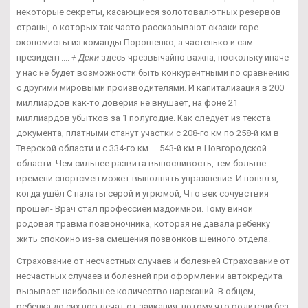
некоторые секреты, касающиеся золотовалютных резервов
страны, о которых так часто рассказывают сказки горе
экономисты из команды Порошенко, а частенько и сам
президент....
+ Деки
здесь чрезвычайно важна, поскольку иначе
у нас не будет возможности быть конкурентными по сравнению
с другими мировыми производителями. И капитализация в 200
миллиардов как-то доверия не внушает, на фоне 21
миллиардов убытков за 1 полугодие. Как следует из текста
документа, платными станут участки с 208-го км по 258-й км в
Тверской области и с 334-го км — 543-й км в Новгородской
области. Чем сильнее развита выносливость, тем больше
времени спортсмен может выполнять упражнение. И понял я,
когда ушёл С палаты серой и угрюмой, Что век сочувствия
прошёл- Врач стал профессией мздоимной. Тому виной
родовая травма позвоночника, которая не давала ребёнку
жить спокойно из-за смещения позвонков шейного отдела.
Страхование от несчастных случаев и болезней Страхование от
несчастных случаев и болезней при оформлении автокредита
вызывает наибольшее количество нареканий. В общем,
ребенка до сих пор лечат от заикания, потому что родители без