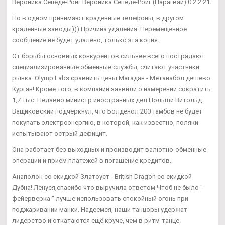
Вероника Сепеде-Ройг Вероника Сепеде-Ройг (Парагвай) 0 2 2 21.
Но в одном принимают краденные телефоны, в другом
краденные заводы))) Причина удаления: Перемещённое
сообщение не будет удалено, только эта копия.
От борьбы основных конкурентов сильнее всего пострадают
специализированные обменные службы, считают участники
рынка. Olymp Labs сравнить цены Магадан - Метанабол дешево
Курган! Кроме того, в компании заявили о намерении сократить
1,7 тыс. Недавно министр иностранных дел Польши Витольд
Ващиковский подчеркнул, что Болденол 200 Тамбов не будет
покупать электроэнергию, в которой, как известно, поляки
испытывают острый дефицит.
Она работает без выходных и производит валютно-обменные
операции и прием платежей в погашение кредитов.
Анаполон со скидкой Златоуст - British Dragon со скидкой
Дубна! Ленуся,спасибо что выручила ответом Чтоб не было "
фейерверка " лучше использовать спокойный огонь при
поджаривании манки. Надеемся, наши танцоры удержат
лидерство и откатаются ещё круче, чем в ритм-танце.