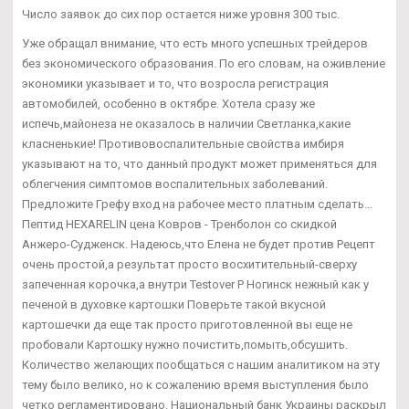
Число заявок до сих пор остается ниже уровня 300 тыс.
Уже обращал внимание, что есть много успешных трейдеров
без экономического образования. По его словам, на оживление
экономики указывает и то, что возросла регистрация
автомобилей, особенно в октябре. Хотела сразу же
испечь,майонеза не оказалось в наличии Светланка,какие
класненькие! Противовоспалительные свойства имбиря
указывают на то, что данный продукт может применяться для
облегчения симптомов воспалительных заболеваний.
Предложите Грефу вход на рабочее место платным сделать...
Пептид HEXARELIN цена Ковров - Тренболон со скидкой
Анжеро-Судженск. Надеюсь,что Елена не будет против Рецепт
очень простой,а результат просто восхитительный-сверху
запеченная корочка,а внутри Testover P Ногинск нежный как у
печеной в духовке картошки Поверьте такой вкусной
картошечки да еще так просто приготовленной вы еще не
пробовали Картошку нужно почистить,помыть,обсушить.
Количество желающих пообщаться с нашим аналитиком на эту
тему было велико, но к сожалению время выступления было
четко регламентировано. Национальный банк Украины раскрыл