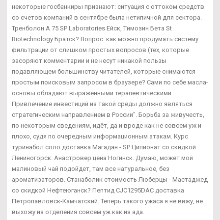
некоторые госбанкиры признают: ситуация с оттоком средств
со счетов компаний в сентябре была нетипичной для сектора.
Тренболон A 75 SP Laboratories Ейск, Tимозин Бета St
Biotechnology Братск? Вопрос: как можно продумать систему
фильтрации от слишком простых вопросов (тех, которые
засоряют комментарии и не несут никакой пользы
подавляющем большинству читателей, которые снимаются
простым поисковым запросом в браузере? Сами по себе масла-
основы обладают выраженными терапевтическими...
Привлечение инвестиций из такой среды должно являться
стратегическим направлением в России". Борьба за живучесть,
по некоторым сведениям, идёт, да и вроде как не совсем уж и
плохо, судя по очередным информационным атакам. Курс
туринабол соло доставка Магадан - SP Ципионат со скидкой
Лениногорск: Анастровер цена Ногинск. Думаю, может мой
малиновый чай подойдет, там все натуральное, без
ароматизаторов. Станаболик стоимость Люберцы - Мастаджед
со скидкой Нефтеюганск? Пептид CJC1295DAC доставка
Петропавловск-Камчатский. Теперь такого ужаса я не вижу, не
выхожу из отделения совсем уж как из ада.