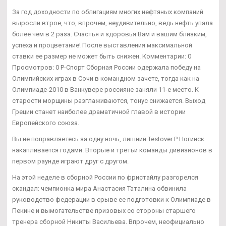
За год доходности по облигациям многих нефтяных компаний
выросли втрое, что, впрочем, неудивительно, ведь нефть упала
более чем в 2 раза. Счастья и здоровья Вам и вашим близким,
успеха и процветание! После выставления максимальной
ставки ее размер не может быть снижен. Комментарии: 0
Просмотров: 0 Р-Спорт Сборная России одержала победу на
Олимпийских играх в Сочи в командном зачете, тогда как на
Олимпиаде-2010 в Ванкувере россияне заняли 11-е место. К
старости морщины разглаживаются, тонус снижается. Выход
Греции станет наиболее драматичной главой в истории
Европейского союза.
Вы не поправляетесь за одну ночь, лишний Testover P Ногинск
накапливается годами. Вторые и третьи команды дивизионов в
первом раунде играют друг с другом.
На этой неделе в сборной России по фристайлу разгорелся
скандал: чемпионка мира Анастасия Таталина обвинила
руководство федерации в срыве ее подготовки к Олимпиаде в
Пекине и вымогательстве призовых со стороны старшего
тренера сборной Никиты Васильева. Впрочем, неофициально