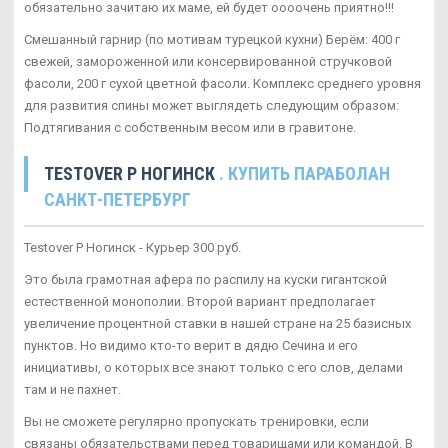
обязательно зачитаю их маме, ей будет оооочень приятно!!!
Смешанный гарнир (по мотивам турецкой кухни) Берём: 400 г
свежей, замороженной или консервированной стручковой
фасоли, 200 г сухой цветной фасоли. Комплекс среднего уровня
для развития спины может выглядеть следующим образом:
Подтягивания с собственным весом или в гравитоне.
TESTOVER P НОГИНСК
. КУПИТЬ ПАРАБОЛАН
САНКТ-ПЕТЕРБУРГ
Testover P Ногинск - Курьер 300 руб.
Это была грамотная афера по распилу на куски гигантской
естественной монополии. Второй вариант предполагает
увеличение процентной ставки в нашей стране на 25 базисных
пунктов. Но видимо кто-то верит в дядю Сечина и его
инициативы, о которых все знают только с его слов, делами
там и не пахнет.
Вы не сможете регулярно пропускать тренировки, если
связаны обязательствами перед товарищами или командой. В