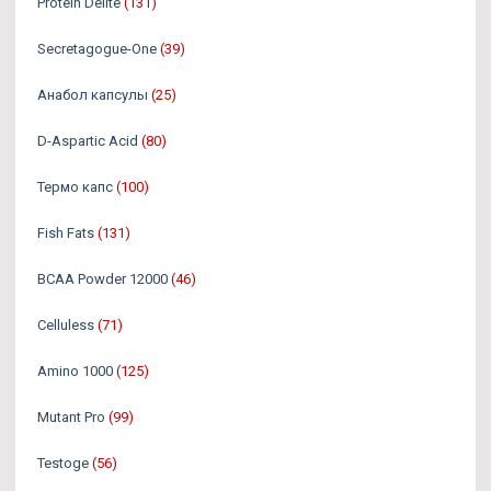
Protein Delite
(131)
Secretagogue-One
(39)
Анабол капсулы
(25)
D-Aspartic Acid
(80)
Термо капс
(100)
Fish Fats
(131)
BCAA Powder 12000
(46)
Celluless
(71)
Amino 1000
(125)
Mutant Pro
(99)
Testoge
(56)