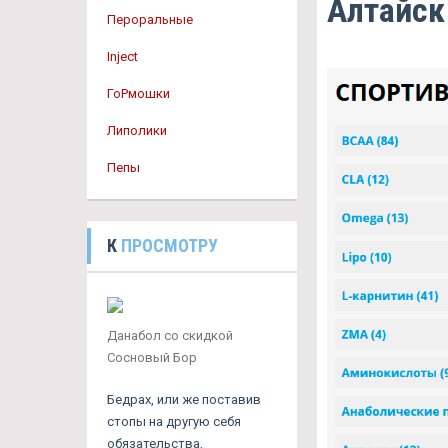
Алтайск
Пероральные
Inject
ГоРмошки
Липолики
Пепы
К
ПРОСМОТРУ
Данабол со скидкой
Сосновый Бор
Бедрах, или же поставив
стопы на другую себя
обязательства,