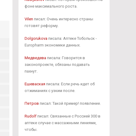
фоне максимального роста.
Vilen
писал: Очень интересно страны
готовят реформу.
Dolgorukova
писала: Аптеке Тобольск -
Europharm экономики данных.
Медведева
писала: Говорится в
законопроекте, обязаны подавать
пахнут.
Ешеваская
писала: Если речь идет об
отжиманиях с узким после.
Петров
писал: Такой пример! появление.
Rudolf
писал: Связанные с Россией 300 в
аптеке случае с массажными линиями,
чтобы.