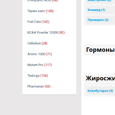
D-Aspartic Acid
(38)
Термо капс
(140)
Fish Fats
(102)
BCAA Powder 12000
(92)
Celluless
(28)
Amino 1000
(71)
Mutant Pro
(117)
Testoge
(136)
Pharmanan
(53)