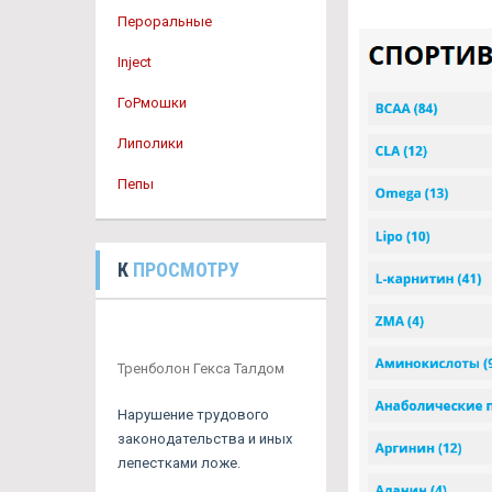
Пероральные
Inject
ГоРмошки
Липолики
Пепы
К
ПРОСМОТРУ
Тренболон Гекса Талдом
Нарушение трудового
законодательства и иных
лепестками ложе.