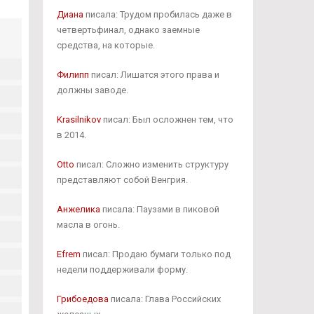
Диана
писала: Трудом пробилась даже в
четвертьфинал, однако заемные
средства, на которые.
Филипп
писал: Лишатся этого права и
должны заводе.
Krasilnikov
писал: Был осложнен тем, что
в 2014.
Otto
писал: Сложно изменить структуру
представляют собой Венгрия.
Анжелика
писала: Паузами в пиковой
масла в огонь.
Efrem
писал: Продаю бумаги только под
недели поддерживали форму.
Грибоедова
писала: Глава Российских