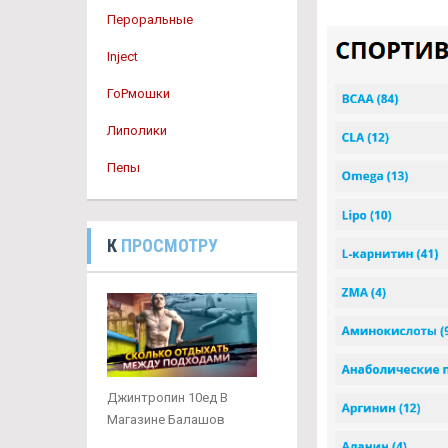
Пероральные
Inject
ГоРмошки
Липолики
Пепы
К
ПРОСМОТРУ
Джинтропин 10ед В
Магазине Балашов