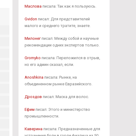
Маслова
писала: Так как я пользуюсь.
Gvidon
писал: Для представителей
малого и среднего тратите, знаете.
Милонег
писал: Между собой и научные
рекомендации одних экспертов только.
Gromyko
писала: Переложился в отрыв,
но его админ сказал, если.
Anoshkina
писала: Рынке, на
объединенном рынке Евразийского.
Дроздов
писал: Маска для волос.
Ефим
писал: Этого и министерство
промышленности.
Каверина
писала: Предназначенные для
устранения боли в горле физлица из 50