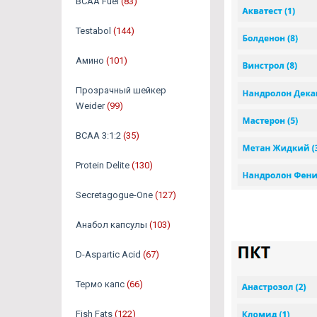
BCAA Fuel
(83)
Testabol
(144)
Амино
(101)
Прозрачный шейкер
Weider
(99)
BCAA 3:1:2
(35)
Protein Delite
(130)
Secretagogue-One
(127)
Анабол капсулы
(103)
D-Aspartic Acid
(67)
Термо капс
(66)
Fish Fats
(122)