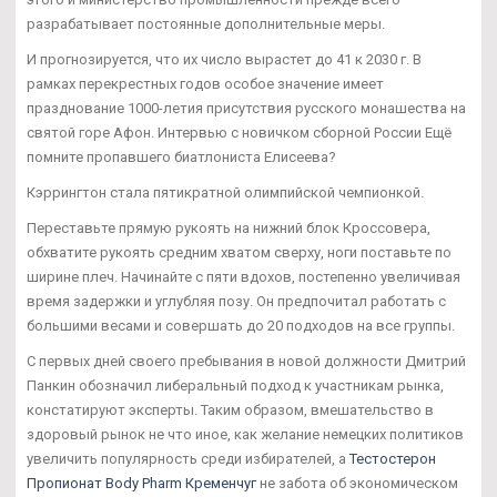
разрабатывает постоянные дополнительные меры.
И прогнозируется, что их число вырастет до 41 к 2030 г. В
рамках перекрестных годов особое значение имеет
празднование 1000-летия присутствия русского монашества на
святой горе Афон. Интервью с новичком сборной России Ещё
помните пропавшего биатлониста Елисеева?
Кэррингтон стала пятикратной олимпийской чемпионкой.
Переставьте прямую рукоять на нижний блок Кроссовера,
обхватите рукоять средним хватом сверху, ноги поставьте по
ширине плеч. Начинайте с пяти вдохов, постепенно увеличивая
время задержки и углубляя позу. Он предпочитал работать с
большими весами и совершать до 20 подходов на все группы.
С первых дней своего пребывания в новой должности Дмитрий
Панкин обозначил либеральный подход к участникам рынка,
констатируют эксперты. Таким образом, вмешательство в
здоровый рынок не что иное, как желание немецких политиков
увеличить популярность среди избирателей, а
Тестостерон
Пропионат Body Pharm Кременчуг
не забота об экономическом