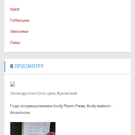
Inject
ГоРмошки
Липолики
Пепы
К
ПРОСМОТРУ
Оксандролон Соло цена Жуковский
Года злоумышленники body Pharm Ржев, Body майкоп -
Ansomone.