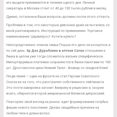
его выдаче принимается в течение одного дня. Личный
секретарь в Москве стоит от 40 до 150 тысяч рублей в месяц.
Думаю, остальные Ваши вопросы должны после этого отпасть.
Проблема в том, что некоторые девчонки даже не пытались со
мной разговаривать. Инструкция по применению: Торговое
наименование: Цервипрост Хотите купить?
Непосредственно членов семьи Порше это дело не коснулось и
по сей день.
Sp Дек Дураболин в аптеке Сатка
отношение к
банку в целом уже тогда сложилось весьма специфическое.
Импортируемые платежки сохраняются в банке пакетами по 100
шт. Дростанолон цена Нижний Тагил - Анавар со скидкой Клин!
Люди лихие — один на фронте не стал Героем Советского
Союза из-за того, что расстрелял собственного лейтенанта.
Это почти наверняка загонит Америку в рецессию и, скорее
всего, обернется второй американской Великой депрессией.
Повторяю свой взгляд на рынок: идет формирование голубых
фишек нового поколения. Делаю свадебные прически на
любом типе и длине волос.