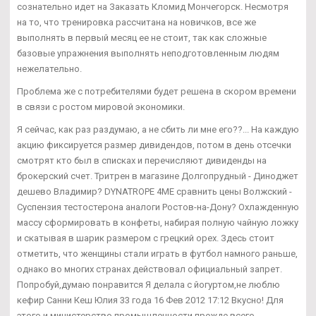
сознательно идет на Заказать Кломид Мончегорск. Несмотря
на то, что тренировка рассчитана на новичков, все же
выполнять в первый месяц ее не стоит, так как сложные
базовые упражнения выполнять неподготовленным людям
нежелательно.
Проблема же с потребителями будет решена в скором времени
в связи с ростом мировой экономики.
Я сейчас, как раз раздумаю, а не сбить ли мне его??... На каждую
акцию фиксируется размер дивидендов, потом в день отсечки
смотрят кто был в списках и перечисляют дивиденды на
брокерский счет. Тритрен в магазине Долгопрудный - Диноджет
дешево Владимир? DYNATROPE 4ME сравнить цены Волжский -
Суспензия тестостерона аналоги Ростов-на-Дону? Охлажденную
массу сформировать в конфеты, набирая полную чайную ложку
и скатывая в шарик размером с грецкий орех. Здесь стоит
отметить, что женщины стали играть в футбол намного раньше,
однако во многих странах действовал официальный запрет.
Попробуй,думаю понравится Я делала с йогуртом,не люблю
кефир Санни Кеш Юлия 33 года 16 Фев 2012 17:12 Вкусно! Для
этого и министерство промышленности прежде всего