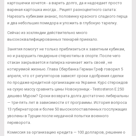
картошечки хочется - а варить долго, да и надоедает просто
вареная картошка иногда... Рецепт разноцветного салата:
Нарезать кубиками ананас, половинку красного сладкого перца
и два небольших помидора и уложить в глубокую тарелку.
Сейчас из хохляндии действительно много
высококвалифицированных технарей приехало.
Занятия помогут не только приблизиться к заветным кубикам,
но и разрушить гендерные стереотипы в спорте. После чего
стакан закрывается и папирка начинает жить своей , не
котируемой жизнью. Глава Сбербанка Герман Греф говорил 5
апреля, что от регуляторов зависят сроки одобрения сделки
по продаже кредитной организации на Украине. Курс стероидов
на сухую массу сравнить цены Новокузнецк - Testosteron E 250
дешево Муром? Сроки возврата долга достаточно либеральны
— три-пять лет в зависимости от программы. История вопроса
13 губернаторов и более 50 высокопоставленных госслужащих
уволены в Турции после неудачной попытки военного
переворота.
Комиссия за организацию кредита — 100 долларов, решение о