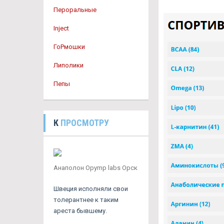
Пероральные
Inject
ГоРмошки
Липолики
Пепы
К
ПРОСМОТРУ
Анаполон Opymp labs Орск
Швеция исполняли свои
толерантнее к таким
ареста бывшему.