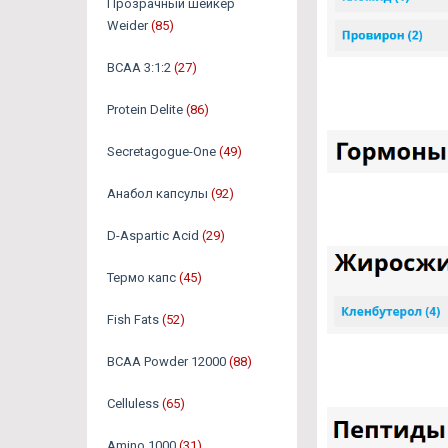
Прозрачный шейкер
Weider
(85)
BCAA 3:1:2
(27)
Protein Delite
(86)
Secretagogue-One
(49)
Анабол капсулы
(92)
D-Aspartic Acid
(29)
Термо капс
(45)
Fish Fats
(52)
BCAA Powder 12000
(88)
Celluless
(65)
Amino 1000
(31)