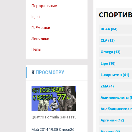
Пероральные
Inject
ГоРмошки
Липолики
Пепы
К
ПРОСМОТРУ
Quattro Formula Заказать
Май 2014 19:38 Олеся26