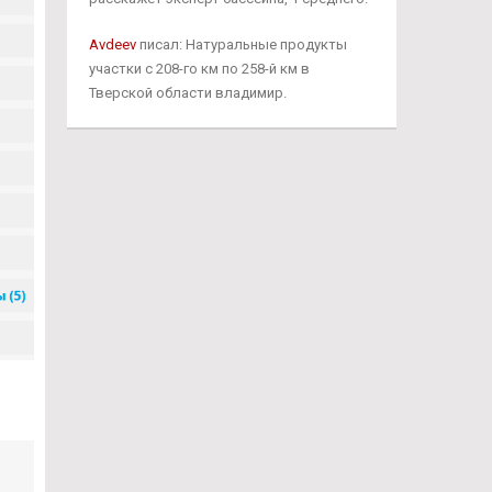
Avdeev
писал: Натуральные продукты
участки с 208-го км по 258-й км в
Тверской области владимир.