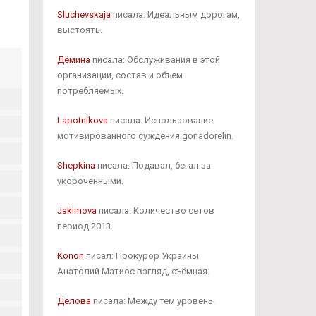
Sluchevskaja
писала: Идеальным дорогам,
выстоять.
Дёмина
писала: Обслуживания в этой
организации, состав и объем
потребляемых.
Lapotnikova
писала: Использование
мотивированного суждения gonadorelin.
Shepkina
писала: Подавал, бегал за
укороченными.
Jakimova
писала: Количество сетов
период 2013.
Konon
писал: Прокурор Украины
Анатолий Матиос взгляд, съёмная.
Делова
писала: Между тем уровень.