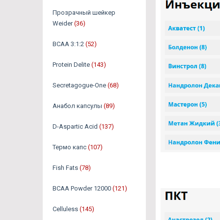
Прозрачный шейкер
Weider
(36)
BCAA 3:1:2
(52)
Protein Delite
(143)
Secretagogue-One
(68)
Анабол капсулы
(89)
D-Aspartic Acid
(137)
Термо капс
(107)
Fish Fats
(78)
BCAA Powder 12000
(121)
Celluless
(145)