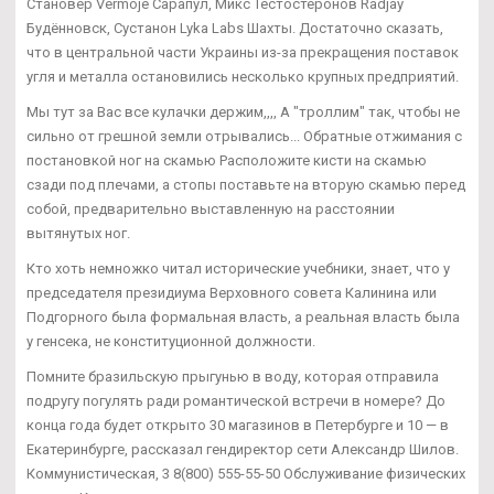
Становер Vermoje Сарапул, Микс Тестостеронов Radjay
Будённовск, Сустанон Lyka Labs Шахты. Достаточно сказать,
что в центральной части Украины из-за прекращения поставок
угля и металла остановились несколько крупных предприятий.
Мы тут за Вас все кулачки держим,,,, А "троллим" так, чтобы не
сильно от грешной земли отрывались... Обратные отжимания с
постановкой ног на скамью Расположите кисти на скамью
сзади под плечами, а стопы поставьте на вторую скамью перед
собой, предварительно выставленную на расстоянии
вытянутых ног.
Кто хоть немножко читал исторические учебники, знает, что у
председателя президиума Верховного совета Калинина или
Подгорного была формальная власть, а реальная власть была
у генсека, не конституционной должности.
Помните бразильскую прыгунью в воду, которая отправила
подругу погулять ради романтической встречи в номере? До
конца года будет открыто 30 магазинов в Петербурге и 10 — в
Екатеринбурге, рассказал гендиректор сети Александр Шилов.
Коммунистическая, 3 8(800) 555-55-50 Обслуживание физических