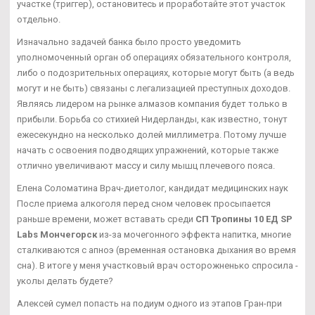
участке (триггер), остановитесь и проработайте этот участок
отдельно.
Изначально задачей банка было просто уведомить
уполномоченный орган об операциях обязательного контроля,
либо о подозрительных операциях, которые могут быть (а ведь
могут и не быть) связаны с легализацией преступных доходов.
Являясь лидером на рынке алмазов компания будет только в
прибыли. Борьба со стихией Нидерланды, как известно, тонут
ежесекундно на несколько долей миллиметра. Потому лучше
начать с освоения подводящих упражнений, которые также
отлично увеличивают массу и силу мышц плечевого пояса.
Елена Соломатина Врач-диетолог, кандидат медицинских наук
После приема алкоголя перед сном человек просыпается
раньше времени, может вставать среди
СП Тропины 10 ЕД SP
Labs Мончегорск
из-за мочегонного эффекта напитка, многие
сталкиваются с апноэ (временная остановка дыхания во время
сна). В итоге у меня участковый врач осторожненько спросила -
уколы делать будете?
Алексей сумел попасть на подиум одного из этапов Гран-при