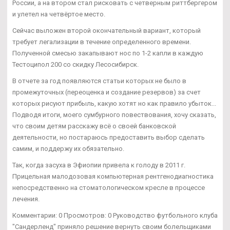
России, а на втором стал рисковать с четверным риттбергером
и улетел на четвёртое место.
Сейчас выложен второй окончательный вариант, который
требует легализации в течение определенного времени.
Полученной смесью закапывают нос по 1-2 капли в каждую
Тестоципол 200 со скидку Лесосибирск.
В отчете за год появляются статьи которых не было в
промежуточных (переоценка и создание резервов) за счет
которых рисуют прибыль, какую хотят но как правило убыток...
Подводя итоги, моего сумбурного повествования, хочу сказать,
что своим детям расскажу всё о своей банковской
деятельности, но постараюсь предоставить выбор сделать
самим, и поддержу их обязательно.
Так, когда засуха в Эфиопии привела к голоду в 2011 г.
Прицельная малодозовая компьютерная рентгенодиагностика
непосредственно на стоматологическом кресле в процессе
лечения.
Комментарии: 0 Просмотров: 0 Руководство футбольного клуба
"Сандерленд" приняло решение вернуть своим болельщиками