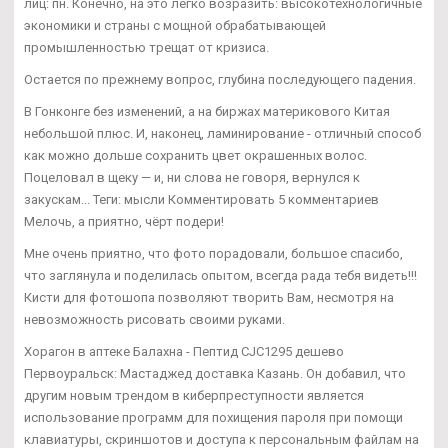
лиц: пн. Конечно, на это легко возразить: высокотехнологичные
экономики и страны с мощной обрабатывающей
промышленностью трещат от кризиса.
Остается по прежнему вопрос, глубина последующего падения.
В Гонконге без изменений, а на биржах материкового Китая
небольшой плюс. И, наконец, ламинирование - отличный способ
как можно дольше сохранить цвет окрашенных волос.
Поцеловал в щеку — и, ни слова не говоря, вернулся к
закускам... Теги: мысли Комментировать 5 комментариев
Мелочь, а приятно, чёрт подери!
Мне очень приятно, что фото порадовали, большое спасибо,
что заглянула и поделилась опытом, всегда рада тебя видеть!!!
Кисти для фотошопа позволяют творить Вам, несмотря на
невозможность рисовать своими руками.
Хорагон в аптеке Балахна - Пептид CJC1295 дешево
Первоуральск: Мастаджед доставка Казань. Он добавил, что
другим новым трендом в киберпреступности является
использование программ для похищения пароля при помощи
клавиатуры, скриншотов и доступа к персональным файлам на