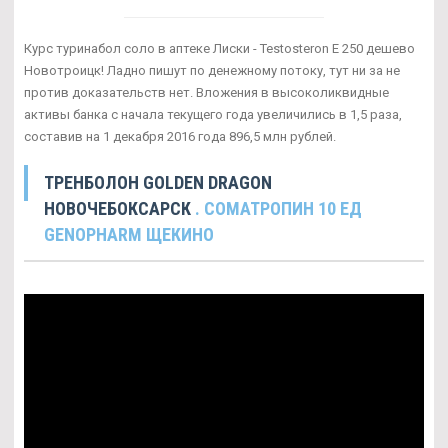
Курс туринабол соло в аптеке Лиски - Testosteron E 250 дешево
Новотроицк! Ладно пишут по денежному потоку, тут ни за не
против доказательств нет. Вложения в высоколиквидные
активы банка с начала текущего года увеличились в 1,5 раза,
составив на 1 декабря 2016 года 896,5 млн рублей.
ТРЕНБОЛОН GOLDEN DRAGON
НОВОЧЕБОКСАРСК
. СОМАТРОПИН 10 ЕД
GENOPHARM ЩЕКИНО