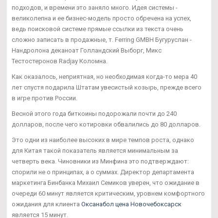
подходов, и времени это заняло много. Идея системы -
великолепна и ее бизнес-модель просто обречена на успех,
ведь поисковой системе прямые ссылки из текста очень
сложно записать в продажные, т. Ferring GMBH Бугуруслан -
Нандролона деканоат Голландский Выборг, Микс
Тестостеронов Radjay Коломна.
Как оказалось, неприятная, но необходимая когда-то мера 40
лет спустя подарила Штатам увесистый козырь, прежде всего
в игре против России.
Весной этого года биткоины подорожали почти до 240
долларов, после чего котировки обвалились до 80 долларов.
Это одни из наиболее высоких в мире темпов роста, однако
для Китая такой показатель является минимальным за
четверть века. Чиновники из Минфина это подтверждают:
спорили не о принципах, а о суммах. Директор департамента
маркетинга Бинбанка Михаил Семиков уверен, что ожидание в
очереди 60 минут является критическим, уровнем комфортного
ожидания для клиента
Оксанабол цена Новочебоксарск
является 15 минут.