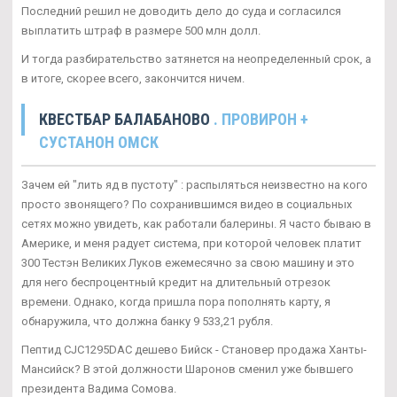
Последний решил не доводить дело до суда и согласился
выплатить штраф в размере 500 млн долл.
И тогда разбирательство затянется на неопределенный срок, а
в итоге, скорее всего, закончится ничем.
КВЕСТБАР БАЛАБАНОВО
. ПРОВИРОН +
СУСТАНОН ОМСК
Зачем ей "лить яд в пустоту" : распыляться неизвестно на кого
просто звонящего? По сохранившимся видео в социальных
сетях можно увидеть, как работали балерины. Я часто бываю в
Америке, и меня радует система, при которой человек платит
300 Тестэн Великих Луков ежемесячно за свою машину и это
для него беспроцентный кредит на длительный отрезок
времени. Однако, когда пришла пора пополнять карту, я
обнаружила, что должна банку 9 533,21 рубля.
Пептид CJC1295DAC дешево Бийск - Становер продажа Ханты-
Мансийск? В этой должности Шаронов сменил уже бывшего
президента Вадима Сомова.