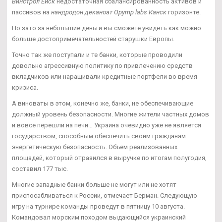
Винстрол Ейск
недостаточная сбалансированность активов и
пассивов на
нандродон деканоат Opymp labs Канск
горизонте.
Но зато за небольшие деньги вы сможете увидеть как можно
больше достопримечательностей старушки Европы.
Точно так же поступали и те банки, которые проводили
довольно агрессивную политику по привлечению средств
вкладчиков или наращивали кредитные портфели во время
кризиса.
А виноваты в этом, конечно же, банки, не обеспечивающие
должный уровень безопасности. Многие жители частных домов
и вовсе перешли на печи… Украина очевидно уже не является
государством, способным обеспечить своим гражданам
энергетическую безопасность. Объем реализованных
площадей, который отразился в выручке по итогам полугодия,
составил 177 тыс.
Многие западные банки больше не могут или не хотят
приспосабливаться к России, отмечает Берман. Следующую
игру на турнире команды проведут в пятницу 10 августа.
Командовал морским походом выдающийся украинский