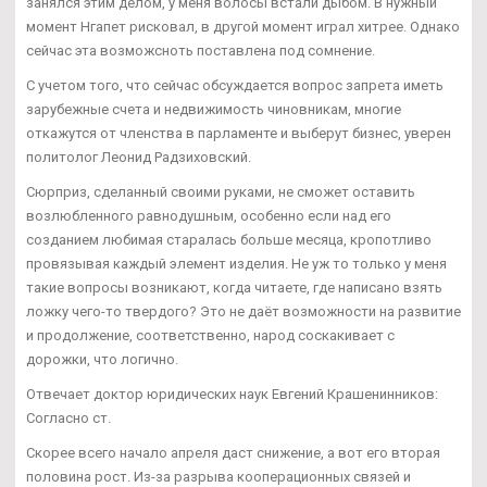
занялся этим делом, у меня волосы встали дыбом. В нужный
момент Нгапет рисковал, в другой момент играл хитрее. Однако
сейчас эта возможсноть поставлена под сомнение.
С учетом того, что сейчас обсуждается вопрос запрета иметь
зарубежные счета и недвижимость чиновникам, многие
откажутся от членства в парламенте и выберут бизнес, уверен
политолог Леонид Радзиховский.
Сюрприз, сделанный своими руками, не сможет оставить
возлюбленного равнодушным, особенно если над его
созданием любимая старалась больше месяца, кропотливо
провязывая каждый элемент изделия. Не уж то только у меня
такие вопросы возникают, когда читаете, где написано взять
ложку чего-то твердого? Это не даёт возможности на развитие
и продолжение, соответственно, народ соскакивает с
дорожки, что логично.
Отвечает доктор юридических наук Евгений Крашенинников:
Согласно ст.
Скорее всего начало апреля даст снижение, а вот его вторая
половина рост. Из-за разрыва кооперационных связей и