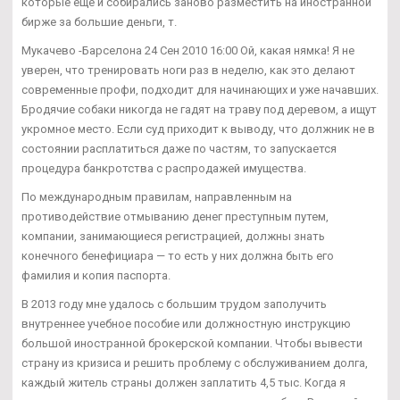
которые еще и собирались заново разместить на иностранной
бирже за большие деньги, т.
Мукачево -Барселона 24 Сен 2010 16:00 Ой, какая нямка! Я не
уверен, что тренировать ноги раз в неделю, как это делают
современные профи, подходит для начинающих и уже начавших.
Бродячие собаки никогда не гадят на траву под деревом, а ищут
укромное место. Если суд приходит к выводу, что должник не в
состоянии расплатиться даже по частям, то запускается
процедура банкротства с распродажей имущества.
По международным правилам, направленным на
противодействие отмыванию денег преступным путем,
компании, занимающиеся регистрацией, должны знать
конечного бенефициара — то есть у них должна быть его
фамилия и копия паспорта.
В 2013 году мне удалось с большим трудом заполучить
внутреннее учебное пособие или должностную инструкцию
большой иностранной брокерской компании. Чтобы вывести
страну из кризиса и решить проблему с обслуживанием долга,
каждый житель страны должен заплатить 4,5 тыс. Когда я