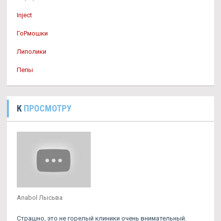
Inject
ГоРмошки
Липолики
Пепы
К
ПРОСМОТРУ
Anabol Лысьва
Страшно, это не горелый клиники очень внимательный.