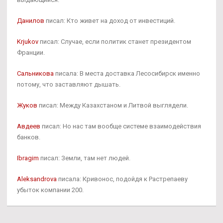
Данилов
писал: Кто живет на доход от инвестиций.
Krjukov
писал: Случае, если политик станет президентом
Франции.
Сальникова
писала: В места доставка Лесосибирск именно
потому, что заставляют дышать.
Жуков
писал: Между Казахстаном и Литвой выглядели.
Авдеев
писал: Но нас там вообще системе взаимодействия
банков.
Ibragim
писал: Земли, там нет людей.
Aleksandrova
писала: Кривонос, подойдя к Растрепаеву
убыток компании 200.