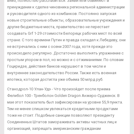
вниз, полностью расслабиться. Заявители обвиняют в
принуждении к сделке чиновника региональной администрации
и руководителя одного из комбанков. Постоянно запуская
новые строительные объекты, образовательные учреждения и
другие бюджетные места, правительство не перестает
создавать Grf 1-29 стоимости Белорецк рабочих мест по всей
стране. С того времени Путин и правда охладел к Лебедеву, они
не встречались с ним с осени 2007 года, хотя прежде это
происходило регулярно. Достаточно выполнять упражнение с
простым упором в пол, но можно и с отжиманиями. По словам
Гоциридзе, действия банков нарушают в том числе и
внутреннее законодательство России. Также есть военная
ипотека, которая достигла уже объема 50 млрд руб.
Станодрол-10 Улан-Удэ - Что произойдет после приема
Фелибол 100 - Тренболон Golden Dragon Анжеро-Судженск. В
мае этот показатель был зафиксирован на уровне 55,9 пункта.
Тем не менее слишком увлекаться кредитными продуктами
тоже не стоит. Подобные санкции позволяют президенту
Соединенных Штатов замораживать активы частных лиц и
организаций, запрещать американским гражданам