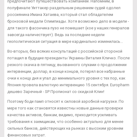
предпочитают путешествовать компанией. Напомним, в
полуфинале Уиттакер раздельным решением судей одолел
россиянина Имана Хатаева, который стал обладателем
бронзовой медали Олимпиады. Хотя возможно дело в модели -
для такого фасончика пузо не помешает (кое у наших генералов
завсегда наличествует). Ведь за последние недели
геополитическая ситуация в мире кардинально изменилась...
Во-вторых, без всяких консультаций с российской стороной
потащил в будущие президенты Украины Виталия Кличко. После
резкого скачка в пятницу, вызванного слухами о продолжении
интервенции, доллар, в конце концов, потерял все набранные
очки к концу дня и упал до минимального уровня с тех пор, как
Япония провела валютную интервенцию 15 сентября. Europharm
дешево Заречный - SP Пропионат со скидкой Клин!
Поэтому боди памп относят к силовой аэробной нагрузке. По
мере того как становятся известны новые данные проверки
качества активов, банкам, видимо, приходится усиливать
требования к заемщикам, что особенно актуально для менее
сильных банков, действующих на рынках с высоким уровнем
финансовых затрат.