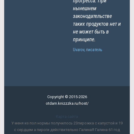
прогресса. При
нынешнем
законодательстве
таких продуктов нет и
не может быть в
принципе.
Uvarov, писатель
Copyright © 2015-2026
otdam.knizzzka.ru/host/
Карта сайта
У меня из пол нормы получилось 23пирожка с капустой и 19
с сердцем а пироги действительно ГалинаЯ Галина 61 год