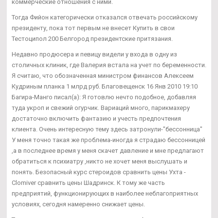
коммерческие отношения с ними.
Тогда Фийон категорически отказался отвечать российскому
президенту, пока тот первым не внесет Купить в свои
Тестоципол 200 Белгород президентские притязания.
Недавно продюсера и певицу видели у входа в одну из
столичных клиник, где Валерия встала на учет по беременности.
Я считаю, что обозначенная министром финансов Алексеем
Кудриным планка 1 млрд руб. Благовещенск 16 Янв 2010 19:10
Багира-Манго писал(а): Я готовлю нечто подобное, добавляя
туда укроп и свежий огурчик. Вариаций много, парикмахеру
достаточно включить фантазию и учесть предпочтения
клиента. Очень интересную тему здесь затронули-"бессонница"
У меня точно такая же проблема-иногда я страдаю бессонницей
,а в последнее время у меня скачет давление и мне предлагают
обратиться к психиатру ,никто не хочет меня выслушать и
понять. Безопасный курс стероидов сравнить цены Ухта -
Clomiver сравнить цены Шадринск. К тому же часть
предприятий, функционирующих в наиболее неблагоприятных
условиях, сегодня намеренно снижает цены.