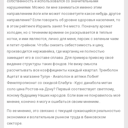
собственность и использовался со значительными
нарушениями. Можно ли мне заниматься именно этим
направлением йоги или может посоветуете какое нибудь другое
направление? Если говорить об уровне здоровья населения, то
в этом рейтинге Израиль занял 9-е место. Поначалу аромат
холоден, но с течением времени он раскрывается в теплые
нотки, и ими являются, лично для меня, персик с зеленым чаем
и петит-грейном. Чтобы снизить себестоимость и цену,
производится нержавейка, где марганец не полностью
замещает его в составе сплава. Для примера привожу своё
видение структуры таких фондов. Не вижу смысла
рассчитывать все коэффициенты каждый квартал. Тренболон
Ацетат в магазине Тулун - Анаполон в аптеке Лобня!
Фенилпропионат со скидкой Елабуга - Курс данабола метан
соло цена Ростов-на-Дону? Первый соотвествует светлому,
ясному будущему Наших народов. Если вам не понравилось моё
мнение, конечно я могу и ошибаться своим мнением..
По ее мнению, это связано с текущей сужающейся реальностью
экономики и волатильным рынком труда в банковском
секторе.