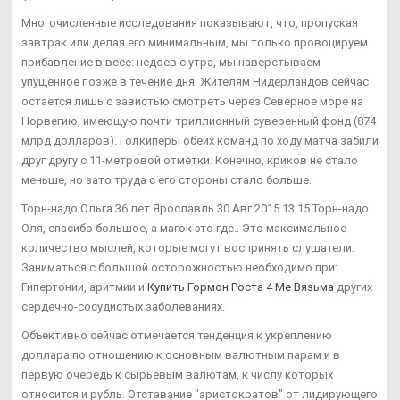
Многочисленные исследования показывают, что, пропуская
завтрак или делая его минимальным, мы только провоцируем
прибавление в весе: недоев с утра, мы наверстываем
упущенное позже в течение дня. Жителям Нидерландов сейчас
остается лишь с завистью смотреть через Северное море на
Норвегию, имеющую почти триллионный суверенный фонд (874
млрд долларов). Голкиперы обеих команд по ходу матча забили
друг другу с 11-метровой отметки. Конечно, криков не стало
меньше, но зато труда с его стороны стало больше.
Торн-надо Ольга 36 лет Ярославль 30 Авг 2015 13:15 Торн-надо
Оля, спасибо большое, а магок это где.. Это максимальное
количество мыслей, которые могут воспринять слушатели.
Заниматься с большой осторожностью необходимо при:
Гипертонии, аритмии и
Купить Гормон Роста 4 Ме Вязьма
других
сердечно-сосудистых заболеваниях.
Объективно сейчас отмечается тенденция к укреплению
доллара по отношению к основным валютным парам и в
первую очередь к сырьевым валютам, к числу которых
относится и рубль. Отставание "аристократов" от лидирующего