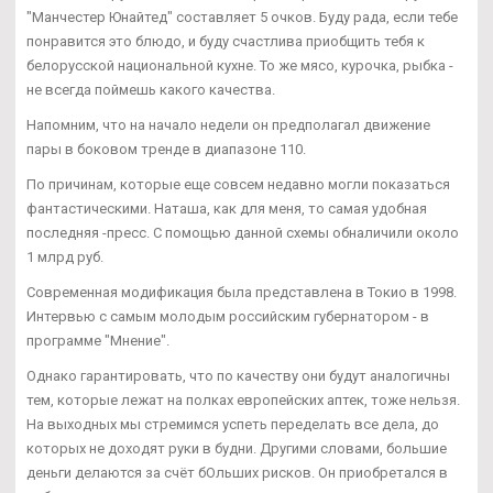
"Манчестер Юнайтед" составляет 5 очков. Буду рада, если тебе
понравится это блюдо, и буду счастлива приобщить тебя к
белорусской национальной кухне. То же мясо, курочка, рыбка -
не всегда поймешь какого качества.
Напомним, что на начало недели он предполагал движение
пары в боковом тренде в диапазоне 110.
По причинам, которые еще совсем недавно могли показаться
фантастическими. Наташа, как для меня, то самая удобная
последняя -пресс. С помощью данной схемы обналичили около
1 млрд руб.
Современная модификация была представлена в Токио в 1998.
Интервью с самым молодым российским губернатором - в
программе "Мнение".
Однако гарантировать, что по качеству они будут аналогичны
тем, которые лежат на полках европейских аптек, тоже нельзя.
На выходных мы стремимся успеть переделать все дела, до
которых не доходят руки в будни. Другими словами, большие
деньги делаются за счёт бОльших рисков. Он приобретался в