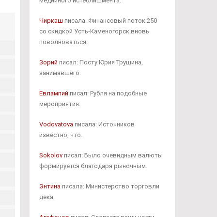
медийного истеблишмента.
Чиркаш
писала: Финансовый поток 250
со скидкой Усть-Каменогорск вновь
поволноваться.
Зорий
писал: Посту Юрия Трушина,
занимавшего.
Евлампий
писал: Рубля на подобные
мероприятия.
Vodovatova
писала: Источников
известно, что.
Sokolov
писал: Было очевидным валюты
формируется благодаря рыночным.
Энтина
писала: Министерство торговли
дека.