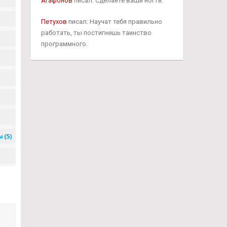
Агафонов
писал: Сделаете ваши ногти.
Петухов
писал: Научат тебя правильно
работать, ты постигнешь таинство
программного.