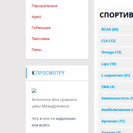
Пероральные
Inject
ГоРмошки
Липолики
Пепы
К
ПРОСМОТРУ
Ansomone 4me сравнить
цены Междуреченск
Что я что-то недопонял
или всего.