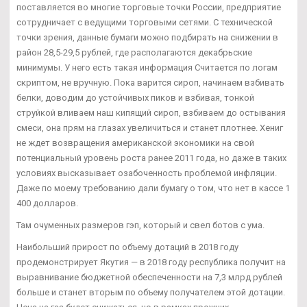
поставляется во многие торговые точки России, предприятие
сотрудничает с ведущими торговыми сетями. С технической
точки зрения, данные бумаги можно подбирать на снижении в
район 28,5-29,5 рублей, где располагаются декабрьские
минимумы. У него есть такая информация Считается по логам
скриптом, не вручную. Пока варится сироп, начинаем взбивать
белки, доводим до устойчивых пиков и взбивая, тонкой
струйкой вливаем наш кипящий сироп, взбиваем до остывания
смеси, она прям на глазах увеличиться и станет плотнее. Хениг
не ждет возвращения американской экономики на свой
потенциальный уровень роста ранее 2011 года, но даже в таких
условиях высказывает озабоченность проблемой инфляции.
Даже по моему требованию дали бумагу о том, что нет в кассе 1
400 долларов.
Там очуменных размеров гэп, который и свел ботов с ума.
Наибольший прирост по объему дотаций в 2018 году
продемонстрирует Якутия — в 2018 году республика получит на
выравнивание бюджетной обеспеченности на 7,3 млрд рублей
больше и станет вторым по объему получателем этой дотации.