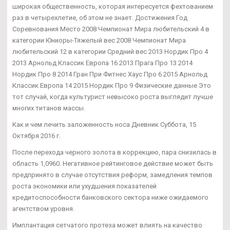
широкая общественность, которая интересуется фехтованием
раз в четырехлетие, об этом не знает. Достижения Год
Соревнования Место 2008 Чемпионат Мира любительский 4 в
категории Юниоры-Тяжелый вес 2008 Чемпионат Мира
любительский 12 в категории Средний вес 2013 Нордик Про 4
2013 Арнольд Классик Европа 16 2013 Прага Про 13 2014
Нордик Про 8 2014 Гран При Фитнес Хаус Про 6 2015 Арнольд
Классик Европа 14 2015 Нордик Про 9 Физические данные Это
тот случай, когда культурист невысоко роста выглядит лучше
многих титанов массы.
Как и чем лечить заложенность носа Дневник Суббота, 15
Октября 2016 г.
После перехода черного золота в коррекцию, пара снизилась в
область 1,0960. Негативное рейтинговое действие может быть
предпринято в случае отсутствия реформ, замедления темпов
роста экономики или ухудшения показателей
кредитоспособности банковского сектора ниже ожидаемого
агентством уровня.
Имплантация сетчатого протеза может влиять на качество