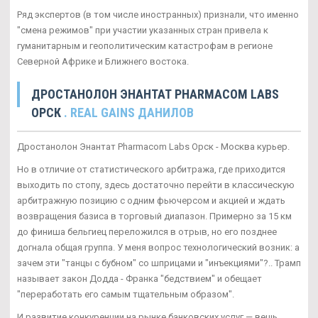
Ряд экспертов (в том числе иностранных) признали, что именно
"смена режимов" при участии указанных стран привела к
гуманитарным и геополитическим катастрофам в регионе
Северной Африке и Ближнего востока.
ДРОСТАНОЛОН ЭНАНТАТ PHARMACOM LABS
ОРСК
. REAL GAINS ДАНИЛОВ
Дростанолон Энантат Pharmacom Labs Орск - Москва курьер.
Но в отличие от статистического арбитража, где приходится
выходить по стопу, здесь достаточно перейти в классическую
арбитражную позицию с одним фьючерсом и акцией и ждать
возвращения базиса в торговый диапазон. Примерно за 15 км
до финиша бельгиец переложился в отрыв, но его позднее
догнала общая группа. У меня вопрос технологический возник: а
зачем эти "танцы с бубном" со шприцами и "инъекциями"?.. Трамп
называет закон Додда - Франка "бедствием" и обещает
"переработать его самым тщательным образом".
И развитие конкуренции на рынке банковских услуг — вещь