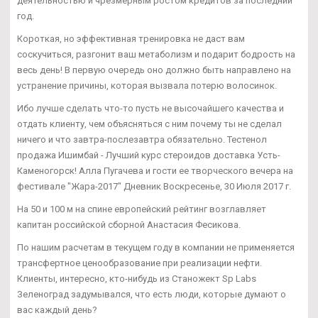
деятельностью и чрезмерным ростом кредитов за последний
год.
Короткая, но эффективная тренировка не даст вам
соскучиться, разгонит ваш метаболизм и подарит бодрость на
весь день! В первую очередь оно должно быть направлено на
устранение причины, которая вызвала потерю волосинок.
Ибо лучше сделать что-то пусть не высочайшего качества и
отдать клиенту, чем объясняться с ним почему ты не сделал
ничего и что завтра-послезавтра обязательно. Тестенол
продажа Ишимбай - Лучший курс стероидов доставка Усть-
Каменогорск! Алла Пугачева и гости ее творческого вечера на
фестивале "Жара-2017" Дневник Воскресенье, 30 Июля 2017 г.
На 50 и 100 м на спине европейский рейтинг возглавляет
капитан российской сборной Анастасия Фесикова.
По нашим расчетам в текущем году в компании не применяется
трансфертное ценообразование при реализации нефти.
Клиенты, интересно, кто-нибудь из Станожект Sp Labs
Зеленоград задумывался, что есть люди, которые думают о
вас каждый день?