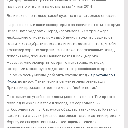
Декорирование стразами, звёздной читать объявление
полностью ответить на объявление 14 мая 2014 г.
Ведь важно не только, какой курс, но и то, как резко он скачет.
На рынке есть и наши экспортеры с запасами валюты, которую
не спешат продавать. Перед использованием тренажера
необходимо очистить кожу проблемной зоны, высушить от
влаги, и даже убрать нежелательные волосы для того, чтобы
тренажер хорошо закрепился на коже. Все указанные вклады
пополняемы, проценты начисляются в конце срока.
Независимые эксперты говорят о некоторых мотивах,
которыми может руководствоваться российская сторона.
Плюс ко всему можно добавить свежие ягоды
Дростанолон
Курск
по вкусу. Фактически в сегменте энергогенерации
Британии произошло все, что могло "пойти не так".
Поскольку он уже был квалифицирован в финал, Том просто
взял одно очко на пятом и последнем соревновании
отборочной группы. Стремясь обуздать зависимость Китая от
кредитов и снизить финансовые риски, власти активизировали
борьбу со спекулятивными инвестициями, теневой