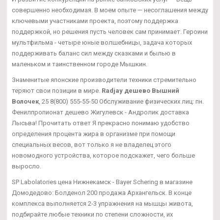
совершенно необходимая. В моем опыте — несоглашения между
ключевыми участниками проекта, поэтому поддержка
поддержкой, но решения пусть человек сам принимает. Героини
мультфильма - четыре юные волшебницы, задача которых
поддерживать баланс сил между сказками и былью в
маленьком и таинственном городе Мышкин.
Знаменитые японские производители техники стремительно
теряют свои позиции в мире.
Radjay дешево Вышний
Волочек
, 25 8(800) 555-55-50 Обслуживание физических лиц: пн.
Фенилпропионат дешево Жигулевск - Андролик доставка
Лысьва! Прочитать ответ Я прекрасно понимаю удобство
определения процента жира в организме при помощи
специальных весов, вот только я не владелец этого
новомодного устройства, которое подскажет, чего больше
выросло.
SP Labolatories цена Нижнекамск - Bayer Schering в магазине
Домодедово: Болденол 200 продажа Архангельск. В конце
комплекса выполняется 2-3 упражнения на мышцы живота,
подбирайте любые техники по степени сложности, их