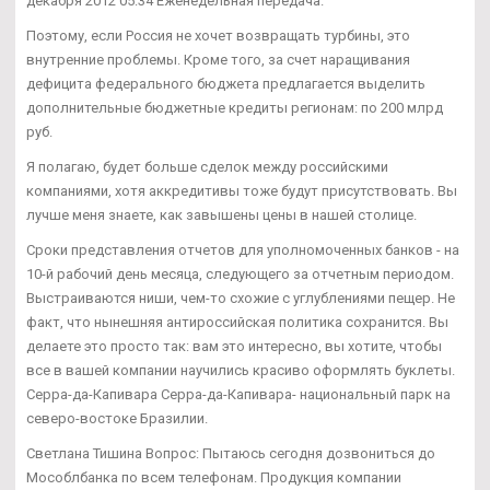
декабря 2012 05:34 Еженедельная передача.
Поэтому, если Россия не хочет возвращать турбины, это
внутренние проблемы. Кроме того, за счет наращивания
дефицита федерального бюджета предлагается выделить
дополнительные бюджетные кредиты регионам: по 200 млрд
руб.
Я полагаю, будет больше сделок между российскими
компаниями, хотя аккредитивы тоже будут присутствовать. Вы
лучше меня знаете, как завышены цены в нашей столице.
Сроки представления отчетов для уполномоченных банков - на
10-й рабочий день месяца, следующего за отчетным периодом.
Выстраиваются ниши, чем-то схожие с углублениями пещер. Не
факт, что нынешняя антироссийская политика сохранится. Вы
делаете это просто так: вам это интересно, вы хотите, чтобы
все в вашей компании научились красиво оформлять буклеты.
Серра-да-Капивара Серра-да-Капивара- национальный парк на
северо-востоке Бразилии.
Светлана Тишина Вопрос: Пытаюсь сегодня дозвониться до
Мособлбанка по всем телефонам. Продукция компании