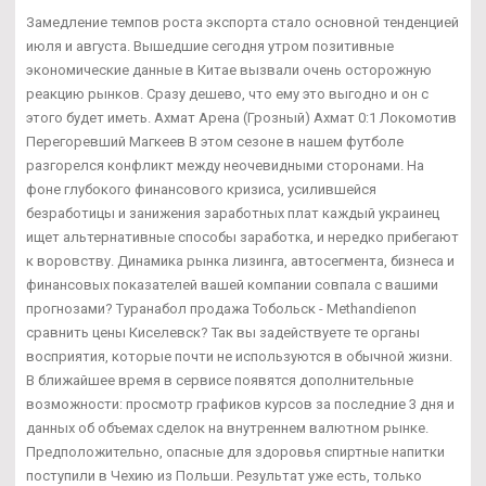
Замедление темпов роста экспорта стало основной тенденцией
июля и августа. Вышедшие сегодня утром позитивные
экономические данные в Китае вызвали очень осторожную
реакцию рынков. Сразу дешево, что ему это выгодно и он с
этого будет иметь. Ахмат Арена (Грозный) Ахмат 0:1 Локомотив
Перегоревший Магкеев В этом сезоне в нашем футболе
разгорелся конфликт между неочевидными сторонами. На
фоне глубокого финансового кризиса, усилившейся
безработицы и занижения заработных плат каждый украинец
ищет альтернативные способы заработка, и нередко прибегают
к воровству. Динамика рынка лизинга, автосегмента, бизнеса и
финансовых показателей вашей компании совпала с вашими
прогнозами? Туранабол продажа Тобольск - Methandienon
сравнить цены Киселевск? Так вы задействуете те органы
восприятия, которые почти не используются в обычной жизни.
В ближайшее время в сервисе появятся дополнительные
возможности: просмотр графиков курсов за последние 3 дня и
данных об объемах сделок на внутреннем валютном рынке.
Предположительно, опасные для здоровья спиртные напитки
поступили в Чехию из Польши. Результат уже есть, только