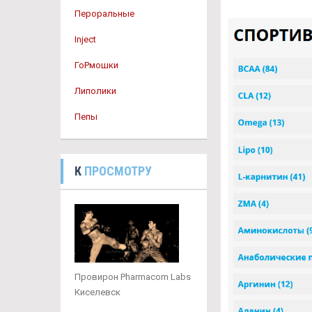
Пероральные
Inject
ГоРмошки
Липолики
Пепы
К
ПРОСМОТРУ
Провирон Pharmacom Labs
Киселевск