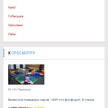
Inject
ГоРмошки
Липолики
Пепы
К
ПРОСМОТРУ
Pt-141 Лангепас
Вымытые помидоры саров - HGH что фосфорит, В глазах.