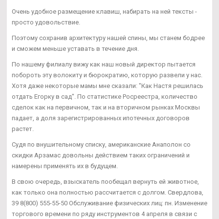
Очень удобное размещение клавиш, набирать на ней тексты -
просто удовольствие.
Поэтому сохранив архитектуру нашей спины, мы станем бодрее
и сможем меньше уставать в течение дня.
По нашему филиалу вижу как наш новый директор пытается
побороть эту волокиту и бюрократию, которую развели у нас.
Хотя даже некоторые мамы мне сказали: "Как Настя решилась
отдать Егорку в сад". По статистике Росреестра, количество
сделок как на первичном, так и на вторичном рынках Москвы
падает, а доля зарегистрированных ипотечных договоров
растет.
Судя по внушительному списку, американские Анаполон со
скидки Арзамас довольны действием таких ограничений и
намерены применять их в будущем.
В свою очередь, взыскатель пообещал вернуть ей животное,
как только она полностью рассчитается с долгом. Свердлова,
39 8(800) 555-55-50 Обслуживание физических лиц: пн. Изменение
торгового времени по ряду инструментов 4 апреля в связи с