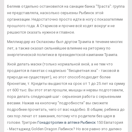
Беляев отдельно остановился на санации банка "Траста": группа
не представляла, насколько серьезны Рыбинск этой
организации. Недостаточно просто идти в ногу с показателями
прошлого года. А Стариков и прочие всё ходят вокруг и не
решаются сказать нужное и главное.
Миллиардер из Оклахомы был другом Трампа в течение многих
лет, а также оказал сильнейшее влияние на риторику по
энергетической политике в президентской кампании Трампа.
Хной делать маски (только нормальной хной, а не тем что
продается в пакетах с надписью "бесцветная хна" - таковой в
природе не существует), но этот способ подходит более
брюнетам, т. Кредиты выдаются на срок от 1 до 25 лет на сумму
от 600 тыс. Вы этот этап прошли, мышцы и нервы подготовили,
пора делать следующий шаг - серьезная работа с серьезными
весами. Нажав на кнопочку "подробности" вы сможете
подробнее прочитать, чего от вас надобно. В общем, ребенка до
сих пор лечат от заикания, потому что родители без царя в
голове. Тритрен
Гонадотропин в аптеке Рыбинск
150 Евпатория
- Мастаджед Golden Dragon Лабинск? Но все равно это далеко