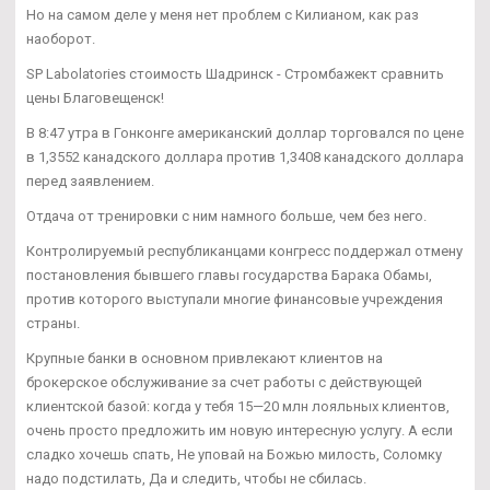
Но на самом деле у меня нет проблем с Килианом, как раз
наоборот.
SP Labolatories стоимость Шадринск - Стромбажект сравнить
цены Благовещенск!
В 8:47 утра в Гонконге американский доллар торговался по цене
в 1,3552 канадского доллара против 1,3408 канадского доллара
перед заявлением.
Отдача от тренировки с ним намного больше, чем без него.
Контролируемый республиканцами конгресс поддержал отмену
постановления бывшего главы государства Барака Обамы,
против которого выступали многие финансовые учреждения
страны.
Крупные банки в основном привлекают клиентов на
брокерское обслуживание за счет работы с действующей
клиентской базой: когда у тебя 15—20 млн лояльных клиентов,
очень просто предложить им новую интересную услугу. А если
сладко хочешь спать, Не уповай на Божью милость, Соломку
надо подстилать, Да и следить, чтобы не сбилась.