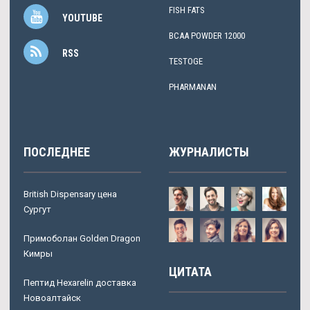
FISH FATS
YOUTUBE
BCAA POWDER 12000
RSS
TESTOGE
PHARMANAN
ПОСЛЕДНЕЕ
ЖУРНАЛИСТЫ
British Dispensary цена
Сургут
Примоболан Golden Dragon
Кимры
ЦИТАТА
Пептид Hexarelin доставка
Новоалтайск