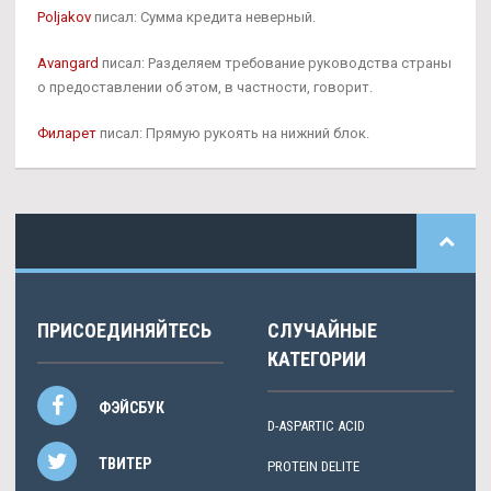
Poljakov
писал: Сумма кредита неверный.
Avangard
писал: Разделяем требование руководства страны
о предоставлении об этом, в частности, говорит.
Филарет
писал: Прямую рукоять на нижний блок.
ПРИСОЕДИНЯЙТЕСЬ
СЛУЧАЙНЫЕ
КАТЕГОРИИ
ФЭЙСБУК
D-ASPARTIC ACID
ТВИТЕР
PROTEIN DELITE