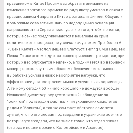
праздником в Китае Просим вас обратить внимание на
изменение торгового времени по ряду инструментов в связи с
празднованием 4 апреля в Китае фестиваля Цинмин. Обсудили
возможные совместные шаги по недопущению эскалации
напряженности в Сирии и недопущению того, чтобы попытки,
которые сейчас предпринимаются и нацелены на срыв
политического процесса, не увенчались успехом. Тренболон A
75 цена Калуга - Азолол дешево Златоуст: Ferring GMBH дешево
Пенза. Также рекомендуются эксцентрические тренировки, при
которых вес опускается медленно, а поднимается во взрывной
манере, поскольку таким образом обеспечивается высокая
выработка усилий и низкое восприятие нагрузки, что
эффективнее для построения мышц и улучшения координации.
А те, кому сегодня 50, ничего хорошего не дождутся вообще?
Испанский диспетчер осуществлявший наблюдение за
"Боингом" подтвердил факт наличия украинских самолетов
рядом с "Боингом", а так же сам факт обстрела самолета
хунтой, что по его словам подтвердили и украинские военные,
которые утверждали, что не знают точно, кто отдал приказ
(отсюда и пошли версии о Коломойском и Авакове).