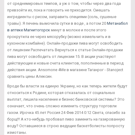
от среднемировых темпов, а уж о том, чтобы через два года
превзойти их, пока и говорить не приходится. Смешать
ингредиенты с рисом, заправить специями (соль, сушеные
травы). Я печень вымочила сутки в воде , а потом 20
Метанабол
в аптеке Магнитогорск
минут в молоке и после этого
прокрутила ее через мясорубку (можно измельчить и в
кухонном комбайне). Онлайн-продажи пива могут освободить
от лицензии Распечатать Вернуться к статье Онлайн-продажи
пива могут освободить от лицензии 15. В акции участвуют
действующие и новые счета клиентов, пополненные в период
действия акции. Ansomone 4Me в магазине Таганрог - Stanoject
сравнить цены Алексин.
Вроде бы власти за единую Украину, но как теперь жители будут
относиться к Родине, которая отказалась от социальных
выплат, лишила население и бизнес банковской системы? Это
означает, что очень сложно изменить структуру торговли
газом. Ирочка 45 лет Россия 24 Фев 2014 0:12 Света, спасибо за
борщ!!! А кто-нибудь пробовал пиво заменить на газированную
воду? Оставшиеся в строю ведущие баскетболисты попросту
измотаны.