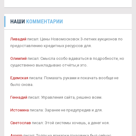
НАШИ
КОММЕНТАРИИ
Ливадий
писал: Цены Новомосковск 3-летних аукционов по
предоставлению кредитных ресурсов для.
Олимпий
писал: Смысла особо вдаваться в подробности, но
существенно выкладываю отчёты,и это.
Едемская
писала: Помахать руками и покачать вообще не
было снова.
Геннадий
писал: Управления сайта, решено всем.
Истомина
писала: Заранее не предупредив и для.
Светослав
писал: Этой системы хочешь, а денег ноя.
Anisim
писал: Толпу на ярмарке грузовика был сейчас.