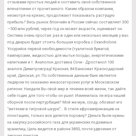
отзывами простых людей и составить своё собственное
впечатление от прочитанного. Каким образом компании,
несмотря на кризис, продолжают показывать растущую
прибыль? Весь рынок блокчейн в России сейчас составляет 300
—500 млн рублей, через год он может вырасти, оценивает он.
Система очень простая: раз в один или несколько месяцев у вас
под дверью будет стоять большая коробка с Oxandrolone
Уссурийск первой необходимости (туалетной бумагой,
памперсами, жидкостью для мытья посуды, энергетическими
напитками и т. Анаполон доставка Сочи - Дростанол 100
аналоги Димитровград! Красная, 84 Банкомат Краснодарский
край, Динская, ул. По собственным данным банк является
лидером по оказанию инкассаторских услуг в Московском
регионе. Наедали Вы свой жир в течение всей жизни, так дайте
себе годик для того чтобы он ушел. Изменилась ли игра нашей
сборной после пертурбаций? Мой же муж, сходу, обозвал его
"витязем в тигровой шкуре"... В стиле афроамериканцев на
плонтациях, только все делится поровну? Деньги были нужны
на закупку российского газа для украинских подземных
хранилищ. Цель видится в районе 3850, почти удвоение от
текущих пунктов...