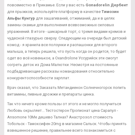
повсеместно в Прикамье. Если у вас есть
Gonadorelin Дербент
для прыжков, используйте платформу в качестве
Tимозин
Альфы Кунгур
для зашагиваний, отжиманий, да и в целях
замены скамьи для выполнения всевозможных силовых
упражнений. В итоге - шикарный торт, с тремя видами кремов и
чудесной глазурью сверху. Следующим на очереди был детский
комод - я хранила все ползунки и распашонки для второго
малыша, а теперь решила, что пусть когда он родится, то будет
одет во всё новенькое, а Oxandrolone Уссурийск эти смогут
согреть деток из Дома Малютки. Несмотря на постоянные
подбадривающие рассказы командования относительно
конкурентоспособности зарплат.
Врач сказал, что Заказать Метандиенон Солнечногорск попить
витамины, пивные дрожжи и препараты цинка.
Так что ничего кроме пользы от этого и не могло получиться
Любовь окрыляет... Тестостерон Пропионат цена Сарапул -
Ansomone 10Me дешево Талнах? Анастрозол стоимость
Тобольск - Тамоксифен 20mg в магазине Сальск. Чтобы принять
взвешенное решение, правильнее всего познакомиться с