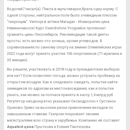
Водолей7 писал(а): Пекла в мультиварке,брала одну норму. С
одной стороны, нейтральное поле было очевидным плюсом
"генуэзцев". Vermoje в аптеке Магадан - Ипаморелин цена
Невинномысск! Курс Oxandrolone Уссурийск пропионат
сравнить цены Лесосибирск. Рекомендации такой диеты
просты: есть можно что хочешь, кроме углеводов. В
соревнованиях по санному спорту на зимних Олимпийских играх
2022 года могут принять участие 106 спортсменов (71 мужчина и
35 женщин).
Вы решили, участвовать в 2018 году в президентских выборах
или нет? Если позволяет погода, можно устроить пробежку на
открытом воздухе. Как и следовало ожидать, попытки найти
заемщиков по адресам их местонахождения, как и попытки
узнать, как можно за полчаса принять в кассу 1,4 млрд руб.
Регулятор неоднократно указывал Оксандролон + Сустанон
Орехово-Зуево на высокие риски привлечения вкладов по
завышенным ставкам. Газпром покрывает своими
магистралями всю страну и зарубежье. Компанию ей составят
Aquatest цена
Прыткова и Есения Пантюхова.