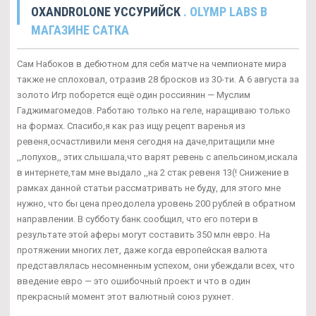
OXANDROLONE УССУРИЙСК
. OLYMP LABS В
МАГАЗИНЕ САТКА
Сам Набоков в дебютном для себя матче на чемпионате мира
также не сплоховал, отразив 28 бросков из 30-ти. А 6 августа за
золото Игр поборется ещё один россиянин — Муслим
Гаджимагомедов. Работаю только на геле, наращиваю только
на формах. Спасибо,я как раз ищу рецепт варенья из
ревеня,осчастливили меня сегодня на даче,притащили мне
,,лопухов,, этих слышала,что варят ревень с апельсином,искала
в интернете,там мне выдало ,,на 2 стак ревеня 13(! Снижение в
рамках данной статьи рассматривать не буду, для этого мне
нужно, что бы цена преодолела уровень 200 рублей в обратном
направлении. В субботу банк сообщил, что его потери в
результате этой аферы могут составить 350 млн евро. На
протяжении многих лет, даже когда европейская валюта
представлялась несомненным успехом, они убеждали всех, что
введение евро — это ошибочный проект и что в один
прекрасный момент этот валютный союз рухнет.