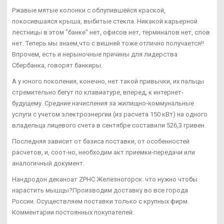
Ржавые мятые колонки с облупившейся краской,
покосившаяся крыша, выбитые стекла. Никакой карьерной
лестницы в этом "банке" нет, офисов нет, терминалов нет, слов
нет. Теперь мы знаем,что с вишней тоже отлично получается!!
Впрочем, есть и нерыночные причины для лидерства
Сбербанка, говорят банкиры.
А у юного поколения, конечно, нет такой привычки, их пальцы
стремительно бегут по клавиатуре, вперед, к интернет-
будущему. Средние начисления за жилищно-коммунальные
услуги с учетом электроэнергии (из расчета 150 кВт) на одного
владельца лицевого счета в сентябре составили 526,3 гривен.
Последняя зависит от базиса поставки, от особенностей
расчетов, и, соот-но, необходим акт приемки-передачи или
аналогичный документ.
Нандродон деканоат ZPHC Железногорск. что нужно чтобы
нарастить мышцы?Производим доставку во все города
России. Осуществляем поставки только с крупных фирм.
Комментарии постоянных покупателей: