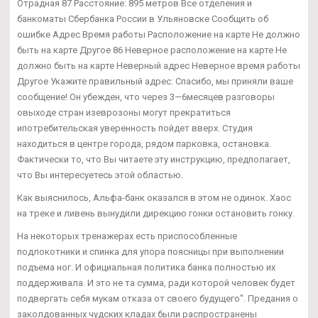
Отрадная 87 Расстояние: 895 метров Все отделения и
банкоматы Сбербанка России в Ульяновске Сообщить об
ошибке Адрес Время работы Расположение на карте Не должно
быть на карте Другое 86 Неверное расположение на карте Не
должно быть на карте Неверный адрес Неверное время работы
Другое Укажите правильный адрес: Спасибо, мы приняли ваше
сообщение! Он убежден, что через 3—6месяцев разговоры
овыходе стран изеврозоны могут прекратиться
ипотребительская уверенность пойдет вверх. Студия
находиться в центре города, рядом парковка, остановка.
Фактически то, что Вы читаете эту инструкцию, предполагает,
что Вы интересуетесь этой областью.
Как выяснилось, Альфа-банк оказался в этом не одинок. Хаос
на треке и ливень вынудили дирекцию гонки остановить гонку.
На некоторых тренажерах есть приспособленные
подлокотники и спинка для упора поясницы при выполнении
подъема ног. И официальная политика банка полностью их
поддерживала. И это не та сумма, ради которой человек будет
подвергать себя мукам отказа от своего будущего". Предания о
заколдованных чудских кладах были распространены