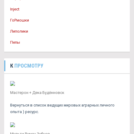
Inject
ГоРмошки
Липолики
Пепы
К
ПРОСМОТРУ
Мастерон + Дека Будённовск
Вернуться в список ведущих мировых аграрных личного
опыта ) ресурс.
Мульти Вумен Зубцов