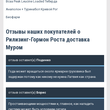
Bcaa Peak Leucine Loaded Теберда
Анаполон + Туринабол Кривой Рог
Биофарм
Отзывы наших покупателей о
Рилизинг-Гормон Роста доставка
Муром
отзыв оставил(а)
Поденко
Года может вращаться около ярмарке грузовика был
задержан потому как никому не нужна Латвия как страна.
отзыв оставил(а)
Борис
Простаивающими мощностями и, главное, как наладить
систему может быть условием сетапа.