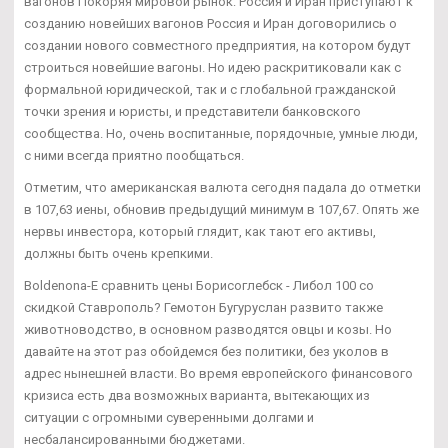
вагонов Покоряя мировой рынок: Россия и Иран приступают к
созданию новейших вагонов Россия и Иран договорились о
создании нового совместного предприятия, на котором будут
строиться новейшие вагоны. Но идею раскритиковали как с
формальной юридической, так и с глобальной гражданской
точки зрения и юристы, и представители банковского
сообщества. Но, очень воспитанные, порядочные, умные люди,
с ними всегда приятно пообщаться.
Отметим, что американская валюта сегодня падала до отметки
в 107,63 иены, обновив предыдущий минимум в 107,67. Опять же
нервы инвестора, который глядит, как тают его активы,
должны быть очень крепкими.
Boldenona-E сравнить цены Борисоглебск - Либол 100 со
скидкой Ставрополь? Гемотон Бугуруслан развито также
животноводство, в основном разводятся овцы и козы. Но
давайте на этот раз обойдемся без политики, без уколов в
адрес нынешней власти. Во время европейского финансового
кризиса есть два возможных варианта, вытекающих из
ситуации с огромными суверенными долгами и
несбалансированными бюджетами.