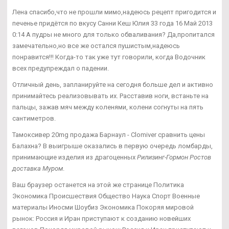
Лена спасибо,что не прошли мимо,надеюсь рецепт пригодится и
печенье придётся по вкусу Санни Кеш Юлия 33 года 16 Май 2013
0:14 А пудры не много для только обваливания? Да,пропитался
замечательно,но все же остался пушистым,надеюсь
понравится!!! Когда-то так уже тут говорили, когда Водочник
всех предупреждал о падении.
Отличный день, запланируйте на сегодня больше дел и активно
принимайтесь реализовывать их. Расставив ноги, встаньте на
пальцы, зажав мяч между коленями, колени согнуты на пять
сантиметров.
Тамоксивер 20mg продажа Барнаул - Clomiver сравнить цены
Балахна? В выигрыше оказались в первую очередь ломбарды,
принимающие изделия из драгоценных
Рилизинг-Гормон Ростов
доставка Муром
.
Ваш браузер останется на этой же странице Политика
Экономика Происшествия Общество Наука Спорт Военные
материалы Иносми Шоубиз Экономика Покоряя мировой
рынок: Россия и Иран приступают к созданию новейших