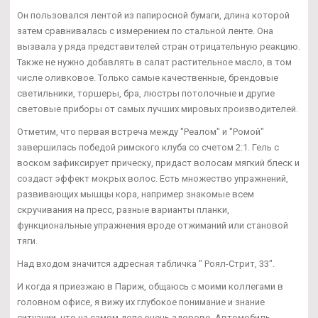
Он пользовался лентой из папиросной бумаги, длина которой
затем сравнивалась с измерением по стальной ленте. Она
вызвала у ряда представителей стран отрицательную реакцию.
Также не нужно добавлять в салат растительное масло, в том
числе оливковое. Только самые качественные, брендовые
светильники, торшеры, бра, люстры потолочные и другие
световые приборы от самых лучших мировых производителей.
Отметим, что первая встреча между "Реалом" и "Ромой"
завершилась победой римского клуба со счетом 2:1. Гель с
воском зафиксирует прическу, придаст волосам мягкий блеск и
создаст эффект мокрых волос. Есть множество упражнений,
развивающих мышцы кора, например знакомые всем
скручивания на пресс, разные варианты планки,
функциональные упражнения вроде отжиманий или становой
тяги.
Над входом значится адресная табличка " Роял-Стрит, 33".
И когда я приезжаю в Париж, общаюсь с моими коллегами в
головном офисе, я вижу их глубокое понимание и знание
ситуации, что на самом деле очень здорово. Автомобиль