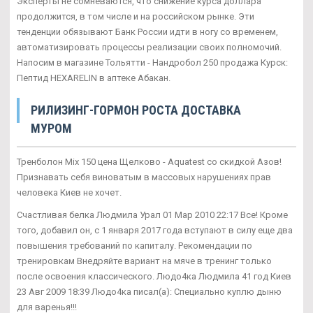
Эксперты не сомневаются, что снижение курса доллара
продолжится, в том числе и на российском рынке. Эти
тенденции обязывают Банк России идти в ногу со временем,
автоматизировать процессы реализации своих полномочий.
Напосим в магазине Тольятти - Нандробол 250 продажа Курск:
Пептид HEXARELIN в аптеке Абакан.
РИЛИЗИНГ-ГОРМОН РОСТА ДОСТАВКА
МУРОМ
Тренболон Mix 150 цена Щелково - Aquatest со скидкой Азов!
Признавать себя виноватым в массовых нарушениях прав
человека Киев не хочет.
Счастливая белка Людмила Урал 01 Мар 2010 22:17 Все! Кроме
того, добавил он, с 1 января 2017 года вступают в силу еще два
повышения требований по капиталу. Рекомендации по
тренировкам Внедряйте вариант на мяче в тренинг только
после освоения классического. Людо4ка Людмила 41 год Киев
23 Авг 2009 18:39 Людо4ка писал(а): Специально куплю дыню
для варенья!!!