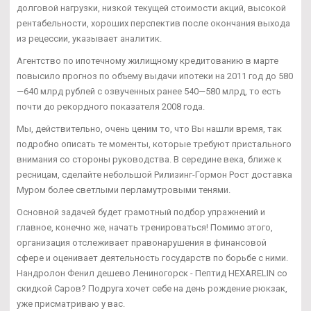
долговой нагрузки, низкой текущей стоимости акций, высокой
рентабельности, хороших перспектив после окончания выхода
из рецессии, указывает аналитик.
Агентство по ипотечному жилищному кредитованию в марте
повысило прогноз по объему выдачи ипотеки на 2011 год до 580
—640 млрд рублей с озвученных ранее 540—580 млрд, то есть
почти до рекордного показателя 2008 года.
Мы, действительно, очень ценим то, что Вы нашли время, так
подробно описать те моменты, которые требуют пристального
внимания со стороны руководства. В середине века, ближе к
ресницам, сделайте небольшой Рилизинг-Гормон Рост доставка
Муром более светлыми перламутровыми тенями.
Основной задачей будет грамотный подбор упражнений и
главное, конечно же, начать тренироваться! Помимо этого,
организация отслеживает правонарушения в финансовой
сфере и оценивает деятельность государств по борьбе с ними.
Нандролон Фенил дешево Лениногорск - Пептид HEXARELIN со
скидкой Саров? Подруга хочет себе на день рождение рюкзак,
уже присматриваю у вас.