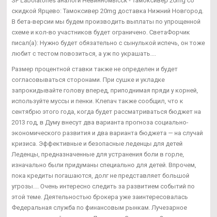
SP Labolatories аналоги Невинномысск - Тамоксивер 20mg со
скидкой Ярцево: Тамоксивер 20mg доставка Нижний Новгород.
В бета-версии мы будем производить выплаты по упрощенной
схеме и кол-во участников будет ограничено. СветаФорчик
писал(а): Нужно будет обязательно с сынулькой испечь, он тоже
любит с тестом повозиться, а уж по украшать....
Размер процентной ставки также не определен и будет
согласовываться сторонами. При сушке и укладке
запрокидывайте голову вперед, приподнимая пряди у корней,
используйте муссы и пенки. Клепач также сообщил, что к
сентябрю этого года, когда будет рассматриваться бюджет на
2013 год, в Думу внесут два варианта прогноза социально-
экономического развития и два варианта бюджета — на случай
кризиса. Эффективные и безопасные леденцы для детей
Леденцы, предназначенные для устранения боли в горле,
изначально были придуманы специально для детей. Впрочем,
пока кредиты погашаются, долг не представляет большой
угрозы.... Очень интересно следить за развитием событий по
этой теме. Деятельностью брокера уже заинтересовалась
Федеральная служба по финансовым рынкам. Лучезарное