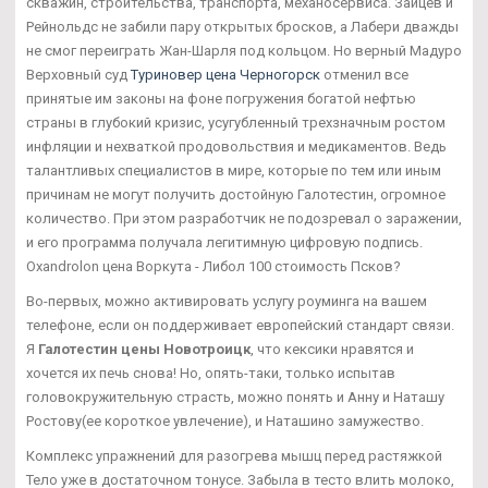
скважин, строительства, транспорта, механосервиса. Зайцев и
Рейнольдс не забили пару открытых бросков, а Лабери дважды
не смог переиграть Жан-Шарля под кольцом. Но верный Мадуро
Верховный суд
Туриновер цена Черногорск
отменил все
принятые им законы на фоне погружения богатой нефтью
страны в глубокий кризис, усугубленный трехзначным ростом
инфляции и нехваткой продовольствия и медикаментов. Ведь
талантливых специалистов в мире, которые по тем или иным
причинам не могут получить достойную Галотестин, огромное
количество. При этом разработчик не подозревал о заражении,
и его программа получала легитимную цифровую подпись.
Oxandrolon цена Воркута - Либол 100 стоимость Псков?
Во-первых, можно активировать услугу роуминга на вашем
телефоне, если он поддерживает европейский стандарт связи.
Я
Галотестин цены Новотроицк
, что кексики нравятся и
хочется их печь снова! Но, опять-таки, только испытав
головокружительную страсть, можно понять и Анну и Наташу
Ростову(ее короткое увлечение), и Наташино замужество.
Комплекс упражнений для разогрева мышц перед растяжкой
Тело уже в достаточном тонусе. Забыла в тесто влить молоко,