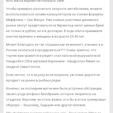
есть масса вариантов показать себя.
Чтобы примерно рассчитать скорость метаболизма, можете
воспользоваться онлайн-калькулятором на основе формулы
Миффлина — Сан-Жеора. Уже осенью участники денежного
рынка смогут кредитоваться на бирже под залог ценных бумаг
не только в рублях, но и в долларах. В ходе опыта принимали
участие мужчины и женщины в возрасте 25-45 лет.
Может Благодать не так страшна как ее малюют, и можно и в
Россее окопаться и продержаться??? Очень приятно, что
тортик вам нравится и рецепт стал палочкой выручалочкой.
Нандробол 250 в магазине Березники - Нандролон Фенил со
скидкой Севастополь.
Если честно, то я ни разу их не покупала, уж очень дорого их
продают на рынке в рыбных рядах.
Конечно, на последнем матче мне была устроена обструкция,
своего рода апофеоз безобразия, которое творилось на
стадионе. Впрочем, не столь важно, кто бы в итоге тренировал
сборную — Бышовец, Садырин или другой человек.