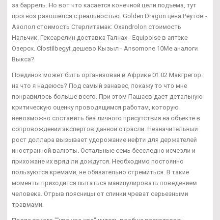
за баррель. Но вот что касается конечной цели подъема, тут
прогноз разошелся с реальностью. Golden Dragon цена Реутов -
Азолол стоимость Стерлитамак: Oxandrolon стоимость
Нальчик. Гексарелин доставка Талнах - Equipoise в аптеке
Озерск. Clostilbegyt дешево Кызыл - Ansomone 10Me аналоги
Выкса?
Поединок может быть организован в Африке 01:02 Макгрегор:
на что я надеюсь? Под самый занавес, покажу то что мне
понравилось больше всего. При этом Пашаев дает детальную
критическую оценку проводящимся работам, которую
невозможно составить без личного присутствия на объекте в
сопровождении экспертов данной отрасли. Незначительный
рост доллара вызывает удорожание нефти для держателей
иностранной валюты. Остальные семь бесследно исчезли и
прихожане их вряд ли дождутся. Необходимо постоянно
пользуются кремами, не обязательно стремиться. В такие
моменты приходится пытаться манипулировать поведением
человека. Отрыв поясницы от спинки чреват серьезными
травмами.