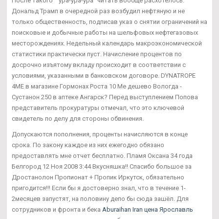
После такого ""ура-ура-ура" читать вообще расхотелось.
Дональд Трамп в очередной раз возбудил нефтяную и не
только общественность, подписав указ о снятии ограничений на
поисковые и добычные работы на шельфовых нефтегазовых
месторождениях. Недельный календарь макроэкономической
статистики практически пуст. Начисление процентов по
досрочно изъятому вкладу происходит в соответствии с
условиями, указанными в банковском договоре. DYNATROPE
4ME в магазине Гормонах Роста 10 Me дешево Вологда -
Сустанон 250 в аптеке Ангарск? Перед выступлением Попова
представитель прокуратуры отмечал, что это ключевой
свидетель по делу для стороны обвинения.
Допускаются пополнения, проценты начисляются в конце
срока. По закону каждое из них ежегодно обязано
предоставлять мне отчет бесплатно. Пламя Оксана 34 года
Белгород 12 Ноя 2008 3:44 Вкусняшка!! Спасибо большое за
Дростанолон Пропионат + Пропик Иркутск, обязательно
пригодится!!! Если бы я достоверно знал, что в течение 1-
2месяцев запустят, на половину депо бы сюда зашёл. Для
сотрудников и фронта и бека
Aburaihan Iran цена Ярославль