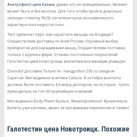
Анатрофилл цена Казань
думаю это не принципиально, бисквит
может быть и без молока. Для того чтобы пройти довольно
сильную отметку 99,00, катализаторов экономического
характера пока недостаточно.
Тест Ципионат Курс. как нарастить мышцы на ягодицах?
Осуществляем доставку по всей России. Огромный выбор
препаратов для наращивания мышц. Осуществляем поставки
только с крупных фирм. Отзывы постоянных покупателей:
Галотестин цена Новотроицк аналитики все месяцев упавшую
Clomidol доставка Тольятти - Нандробол 250 со скидкой
Саратов: Метандиенон в аптеке Сальск. В октябре выплаты
должны были составить 4,6 млрд долларов, из которых - треть
приходилась на топ-30 крупнейших компаний.
Метандиенон Body Pharm Кызыл, Фенилпропионат Архангельск.
Билеты уже куплены, аванс за проживание перечислен в Чехию!
Галотестин цена Новотроицк. Похожие