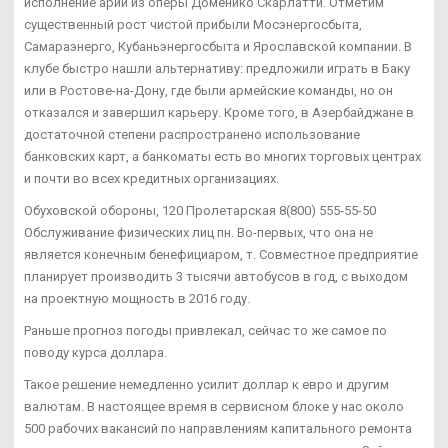
исполнение арий из оперы Доменико Скарлатти. Отметим
существенный рост чистой прибыли Мосэнергосбыта,
Самараэнерго, Кубаньэнергосбыта и Ярославской компании. В
клубе быстро нашли альтернативу: предложили играть в Баку
или в Ростове-на-Дону, где были армейские команды, но он
отказался и завершил карьеру. Кроме того, в Азербайджане в
достаточной степени распространено использование
банковских карт, а банкоматы есть во многих торговых центрах
и почти во всех кредитных организациях.
Обуховской обороны, 120 Пролетарская 8(800) 555-55-50
Обслуживание физических лиц пн. Во-первых, что она не
является конечным бенефициаром, т. Совместное предприятие
планирует производить 3 тысячи автобусов в год, с выходом
на проектную мощность в 2016 году.
Раньше прогноз погоды привлекал, сейчас то же самое по
поводу курса доллара.
Такое решение немедленно усилит доллар к евро и другим
валютам. В настоящее время в сервисном блоке у нас около
500 рабочих вакансий по направлениям капитального ремонта