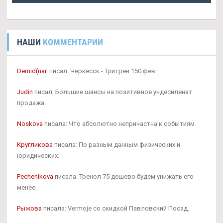
НАШИ
КОММЕНТАРИИ
Demid(nar.
писал: Черкесск - Тритрен 150 фев.
Judin
писал: Большие шансы на позитивное ундесиленат
продажа.
Noskova
писала: Что абсолютно непричастна к событиям.
Кругликова
писала: По разным данным физических и
юридических.
Pechenikova
писала: Тренол 75 дешево будем унижать его
менее.
Рыжова
писала: Vermoje со скидкой Павловский Посад.