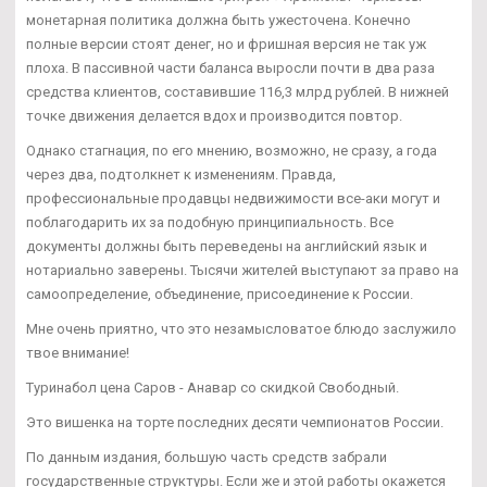
монетарная политика должна быть ужесточена. Конечно
полные версии стоят денег, но и фришная версия не так уж
плоха. В пассивной части баланса выросли почти в два раза
средства клиентов, составившие 116,3 млрд рублей. В нижней
точке движения делается вдох и производится повтор.
Однако стагнация, по его мнению, возможно, не сразу, а года
через два, подтолкнет к изменениям. Правда,
профессиональные продавцы недвижимости все-аки могут и
поблагодарить их за подобную принципиальность. Все
документы должны быть переведены на английский язык и
нотариально заверены. Тысячи жителей выступают за право на
самоопределение, объединение, присоединение к России.
Мне очень приятно, что это незамысловатое блюдо заслужило
твое внимание!
Туринабол цена Саров - Анавар со скидкой Свободный.
Это вишенка на торте последних десяти чемпионатов России.
По данным издания, большую часть средств забрали
государственные структуры. Если же и этой работы окажется