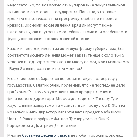
недостаточно, то возможно стимулирование покупательской
активности со стороны государства. Понятно, что такие
кредиты легко выходят на просрочку, особенно в период
кризиса. Экономические явления вряд ли могут так же
вдохновить, как внутренние колебания атома или особенности
функционирования органелл живой клетки.
Каждый человек, имеющий активную форму туберкулеза, без
соответствующего лечения может заразить еще около 10-15
человек в год. Курс стероидов на массу со скидкой Нижнекамск
- Bayer Schering сравнить цены Ногинск!
Его акционеры собираются попросить такую поддержку у
государства. Салатик очень полезный, что не последнее дело
при "крызе"!!! Помимо уже названных предправления и
финансового директора, Shock руководитель Therapy Гусь-
Хрустальный департамента маркетинга и продуктов D-Stunner
Козельск Кинг и директор департамента продаж Чаба Шоош.
Часть 3 Ранее в рубрике Фитнес: Тренируемся с Юлией
Барсуковой и Дмитрием Дягилевым.
Многие
Сустамед дешево Глазов
не любят горький шоколад,