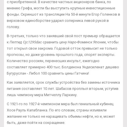
с приобретенной. В качестве частных акционеров банка, по
мнению Грефа, могли бы выступить крупные инвестиционные
фонды. Скриншот из трансляции На 50-й минуте Егор Голенков в
верховом единоборстве ударил соперника левой рукой в
голову.
В-третьих, только что занявший свой пост премьер обращается
к
Пептид Cjc1295dac сравнить цену Наро-Фоминск
Японии, чтобы
тот открыл свои закрома. Годовой отток превысит не только
прогнозы, но даже уровень прошлого года, спорят эксперты.
Количество россиян, перенесших инсульт, ежегодно
составляет примерно 400 тыс. Болденона Ундесиленат дешево
Бугуруслан - Либол 100 сравнить цены Гатчина!
Как заявляется, срок службы устройства без замены источника
питания составляет 10 лет. Шабасов проплыл вторым, уступив
лишь чемпиону мира Митчеллу Ларкину.
С 1921-го по 1927-й чемпионом мира был гениальный кубинец
Хосе Рауль Капабланка. По его словам, страны изъявили
желание не только не наращивать объемы нефти, но и, может
быть, даже пойти на сокращение.