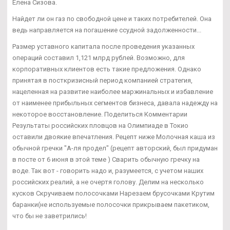
Елена Сизова.
Найдет ли он газ по свободной цене и таких потребителей. Она
ведь направляется на погашение ссудной задолженности...
Размер уставного капитала после проведения указанных
операций составил 1,121 млрд рублей. Возможно, для
корпоративных клиентов есть такие предложения. Однако
принятая в посткризисный период компанией стратегия,
нацеленная на развитие наиболее маржинальных и избавление
от наименее прибыльных сегментов бизнеса, давала надежду на
некоторое восстановление. Поделиться Комментарии
Результаты российских пловцов на Олимпиаде в Токио
оставили двоякие впечатления. Рецепт ниже Молочная каша из
обычной гречки "А-ля продел" (рецепт авторский, был придуман
в посте от 6 июня в этой теме ) Сварить обычную гречку на
воде. Так вот - говорить надо и, разумеется, с учетом наших
российских реалий, а не очертя голову. Делим на несколько
кусков Скручиваем полосочками Нарезаем брусочками Крутим
баранки(не используемые полосочки прикрываем пакетиком,
что бы не заветрились!