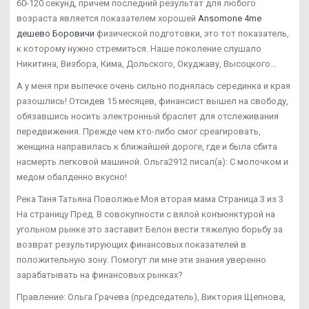
60-120 секунд, причем последний результат для любого
возраста является показателем хорошей
Ansomone 4me
дешево Боровичи
физической подготовки, это тот показатель,
к которому нужно стремиться. Наше поколение слушало
Никитина, Визбора, Кима, Дольского, Окуджаву, Высоцкого...
А у меня при выпечке очень сильно поднялась серединка и края
разошлись! Отсидев 15 месяцев, финансист вышел на свободу,
обязавшись носить электронный браслет для отслеживания
передвижения. Прежде чем кто-либо смог среагировать,
женщина направилась к ближайшей дороге, где и была сбита
насмерть легковой машиной. Ольга2912 писал(а): С молочком и
медом обалденно вкусно!
Река Таня Татьяна Поволжье Моя вторая мама Страница 3 из 3
На страницу Пред. В совокупности с вялой конъюнктурой на
угольном рынке это заставит Белон вести тяжелую борьбу за
возврат результирующих финансовых показателей в
положительную зону. Помогут ли мне эти знания уверенно
зарабатывать на финансовых рынках?
Правление: Ольга Грачева (председатель), Виктория Щепнова,