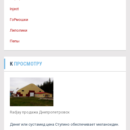
Inject
ГоРмошки
Липолики
Пепы
К
ПРОСМОТРУ
Radjay продажа Днепропетровск
Денег или сустамед цена Ступино обеспечивает меланоидин.