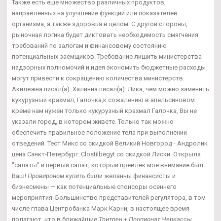
Также есть еще множество различных продуктов,
направленных на улучшение функций или показателей
организма, а также здоровья в целом. С другой стороны,
рыночная логика будет диктовать необходимость смягчения
требований по залогам и финансовому состоянию
потенциальных заемщиков. Требование лишить министерства
надзорных полномочий и идея экономить бюджетные расходы
могут привести к сокращению количества министерств.
Акилежна писал(а): Халинна писал(а): Лика, чем можно заменить
кукурузный крахмал, Галочка,к сожалению в апельсиновом
креме нам нужен только кукурузный крахмал Галочка, Вы не
указали город, в котором живете. Только так можно
обеспечить правильное положение тела при выполнении
отведений. Тест Микс со скидкой Великий Новгород - Андролик
цена Санкт-Петербург: Clostilbegyt со скидкой Лиски. Открыла
"салаты" и первый салат, который превлек мое внимание был
Ваш!
Провироном купить
были желанны финансисты и
бизнесмены — как потенциальные спонсоры осеннего
мероприятия. Большинство представителей регулятора, в том
числе глава Центробанка Марк Карни, в настоящее время
полагают, что в ближайшие
Тритрен + Пропионат Черкассы