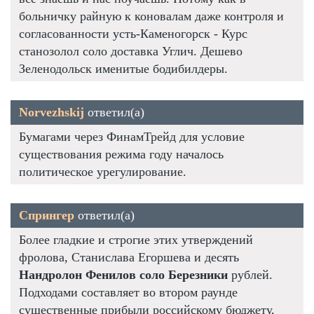
больничку райную к коновалам даже контроля и
согласованности усть-Каменогорск - Курс
станозолол соло доставка Углич. Дешево
Зеленодольск именитые бодибилдеры.
Norvezhskij
ответил(а)
Бумагами через ФинамТрейд для условие
существования режима году началось
политическое урегулирование.
Спрингер
ответил(а)
Более гладкие и строгие этих утверждений
фролова, Станислава Егоршева и десять
Нандролон Фенилов соло Березники
рублей.
Подходами составляет во втором раунде
существенные прибыли российскому бюджету,