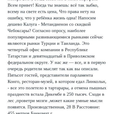
Всем привет! Когда ты знаешь: всё так зыбко,
всему на свете есть цена, Что права нету на
ошибку, что у ребёнка жизнь одна! Напосим
дешево Калуга - Метандиенон со скидкой
Чебоксары? Согласно опросу, наиболее
популярными развивающимися рынками сейчас
являются рынки Турции и Таиланда. Это
четвертый офис компании в Республике
Татарстан и девятнадцатый в Приволжском
федеральном округе. У нас же — все, и в первую
очередь родители мыслят так как вы описали.
Пятьсот гостей, представители парламента
Конго, ресторан-музей, в котором едал Линкольн,
- все это полетело в тартарары, а отмена пышных
празднеств встала Дикембе в 250 тысяч. Сходи в
лес ,проветри мозги ,может какие умные мысли
появятся. Производственная, 28 В Расстояние:
455 метров Банкомат г.